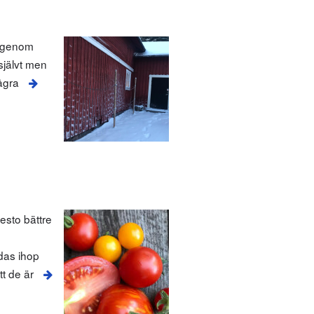
 igenom
 självt men
ågra
esto bättre
ndas ihop
t de är