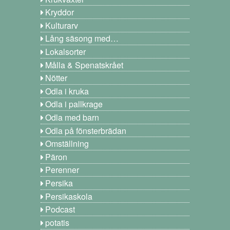
Kryddor
Kulturarv
Lång säsong med…
Lokalsorter
Målla & Spenatskrået
Nötter
Odla i kruka
Odla i pallkrage
Odla med barn
Odla på fönsterbrädan
Omställning
Päron
Perenner
Persika
Persikaskola
Podcast
potatis