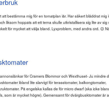
erbruk
årt att bestämma mig för en tomatplan iår. Har säkert bläddrat mig
h liksom hoppats att ett tema skulle utkristallisera sig lite av sig
nkelt för mycket att välja bland. Lyxproblem, med andra ord. 😉 N
sktomater
m annonslänkar för Cramers Blommor och Wexthuset- Ju mindre d
sktomater ibland lite slarvigt för terasstomater, balkongtomater,
 kruktomater. På engelska kallas de för micro dwarf (ska icke bla
s, som är mycket högre). Gemensamt för dvärgbusktomater är at