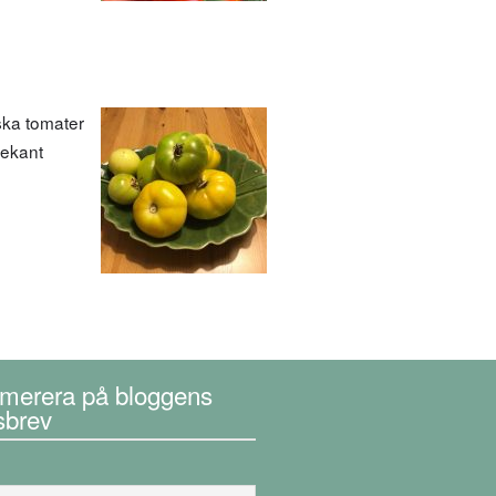
rska tomater
bekant
merera på bloggens
sbrev