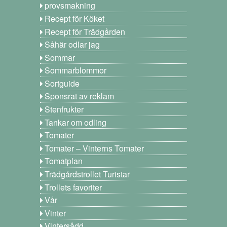
provsmakning
Recept för Köket
Recept för Trädgården
Såhär odlar jag
Sommar
Sommarblommor
Sortguide
Sponsrat av reklam
Stenfrukter
Tankar om odling
Tomater
Tomater – Vinterns Tomater
Tomatplan
Trädgårdstrollet Turistar
Trollets favoriter
Vår
Vinter
Vintersådd