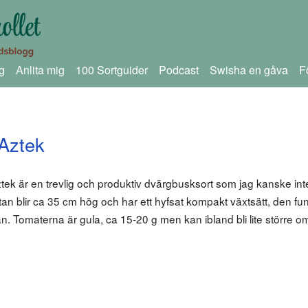
g
Anlita mig
100 Sortguider
Podcast
Swisha en gåva
F
Aztek
k är en trevlig och produktiv dvärgbusksort som jag kanske int
n blir ca 35 cm hög och har ett hyfsat kompakt växtsätt, den funk
an. Tomaterna är gula, ca 15-20 g men kan ibland bli lite större 