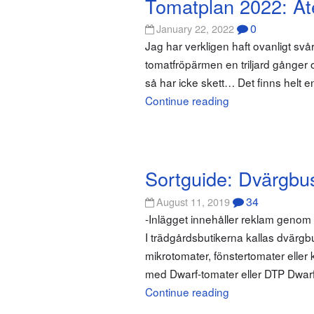
Tomatplan 2022: Åt
0
January 22, 2022
Jag har verkligen haft ovanligt sv
tomatfröpärmen en triljard gånger oc
så har icke skett… Det finns helt e
Continue reading
Sortguide: Dvärgbu
34
August 11, 2019
-Inlägget innehåller reklam geno
I trädgårdsbutikerna kallas dvärgbu
mikrotomater, fönstertomater eller
med Dwarf-tomater eller DTP Dwarf
Continue reading