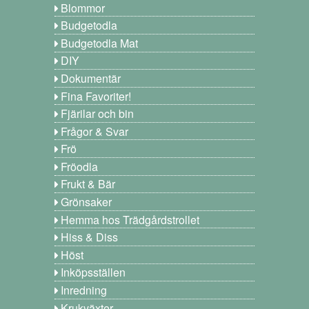
Blommor
Budgetodla
Budgetodla Mat
DIY
Dokumentär
Fina Favoriter!
Fjärilar och bin
Frågor & Svar
Frö
Fröodla
Frukt & Bär
Grönsaker
Hemma hos Trädgårdstrollet
Hiss & Diss
Höst
Inköpsställen
Inredning
Krukväxter