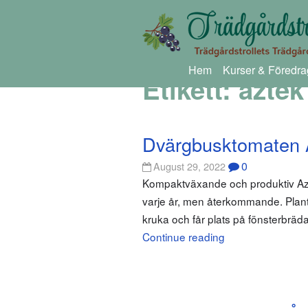
Hem
Kurser & Föredra
Etikett:
aztek
Dvärgbusktomaten 
0
August 29, 2022
Kompaktväxande och produktiv Azte
varje år, men återkommande. Planta
kruka och får plats på fönsterbräd
Continue reading