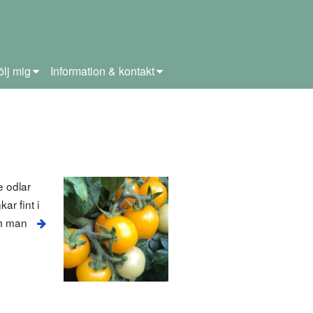
ölj mig
Information & kontakt
e odlar
ar fint i
om man