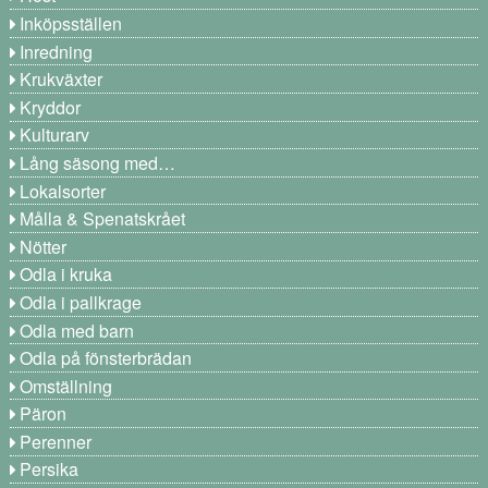
Inköpsställen
Inredning
Krukväxter
Kryddor
Kulturarv
Lång säsong med…
Lokalsorter
Målla & Spenatskrået
Nötter
Odla i kruka
Odla i pallkrage
Odla med barn
Odla på fönsterbrädan
Omställning
Päron
Perenner
Persika