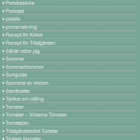
Persikaskola
Podcast
potatis
provsmakning
Recept för Köket
Recept för Trädgården
Såhär odlar jag
Sommar
Sommarblommor
Sortguide
Sponsrat av reklam
Stenfrukter
Tankar om odling
Tomater
Tomater – Vinterns Tomater
Tomatplan
Trädgårdstrollet Turistar
Trollets favoriter