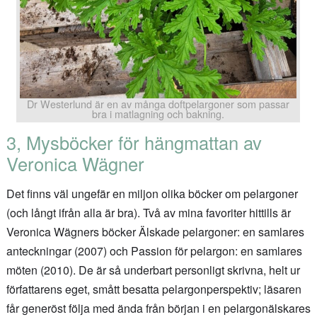
Dr Westerlund är en av många doftpelargoner som passar
bra i matlagning och bakning.
3, Mysböcker för hängmattan av
Veronica Wägner
Det finns väl ungefär en miljon olika böcker om pelargoner
(och långt ifrån alla är bra). Två av mina favoriter hittills är
Veronica Wägners böcker Älskade pelargoner: en samlares
anteckningar (2007) och Passion för pelargon: en samlares
möten (2010). De är så underbart personligt skrivna, helt ur
författarens eget, smått besatta pelargonperspektiv; läsaren
får generöst följa med ända från början i en pelargonälskares