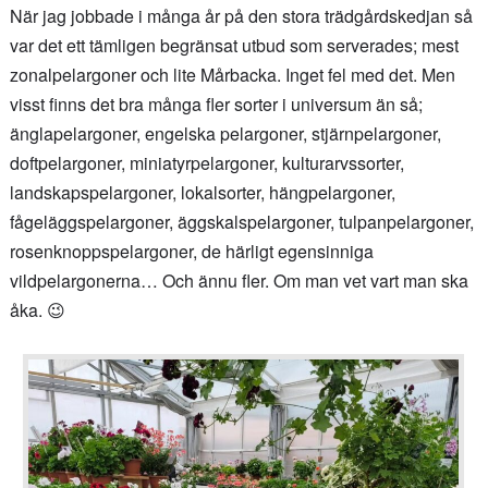
När jag jobbade i många år på den stora trädgårdskedjan så
var det ett tämligen begränsat utbud som serverades; mest
zonalpelargoner och lite Mårbacka. Inget fel med det. Men
visst finns det bra många fler sorter i universum än så;
änglapelargoner, engelska pelargoner, stjärnpelargoner,
doftpelargoner, miniatyrpelargoner, kulturarvssorter,
landskapspelargoner, lokalsorter, hängpelargoner,
fågeläggspelargoner, äggskalspelargoner, tulpanpelargoner,
rosenknoppspelargoner, de härligt egensinniga
vildpelargonerna… Och ännu fler. Om man vet vart man ska
åka. 😉