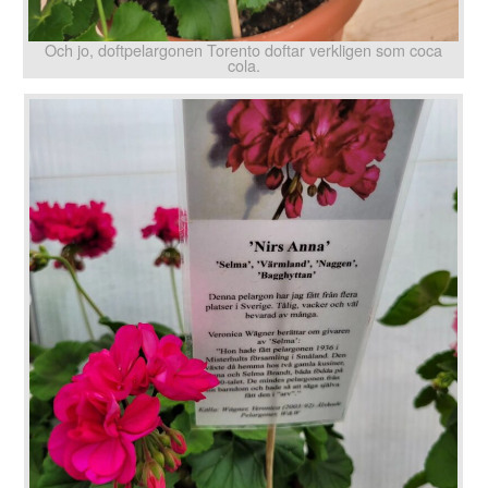
Och jo, doftpelargonen Torento doftar verkligen som coca
cola.