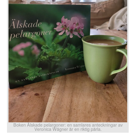
Boken Älskade pelargoner: en samlares anteckningar av
Veronica Wägner är en riktig pärla.