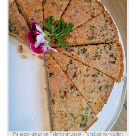
Pelargonkakan på Pelargonmuséet i Torsåker var väldigt