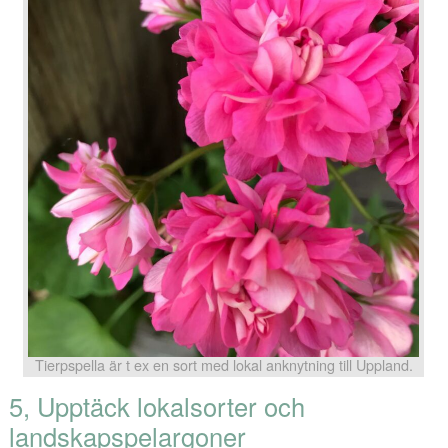
Tierpspella är t ex en sort med lokal anknytning till Uppland.
5, Upptäck lokalsorter och
landskapspelargoner