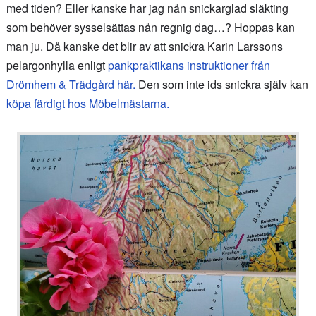
med tiden? Eller kanske har jag nån snickarglad släkting
som behöver sysselsättas nån regnig dag…? Hoppas kan
man ju. Då kanske det blir av att snickra Karin Larssons
pelargonhylla enligt
pankpraktikans instruktioner från
Drömhem & Trädgård här.
Den som inte ids snickra själv kan
köpa färdigt hos Möbelmästarna.