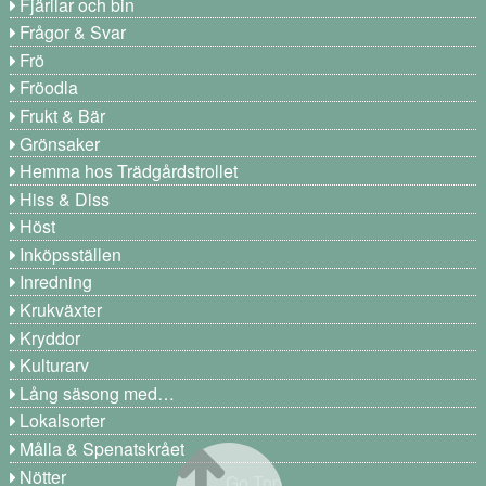
Fjärilar och bin
Frågor & Svar
Frö
Fröodla
Frukt & Bär
Grönsaker
Hemma hos Trädgårdstrollet
Hiss & Diss
Höst
Inköpsställen
Inredning
Krukväxter
Kryddor
Kulturarv
Lång säsong med…
Lokalsorter
Målla & Spenatskrået
Nötter
Go Top