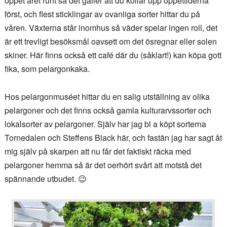
öppet året runt så det gäller att du kollar upp öppettiderna
först, och flest sticklingar av ovanliga sorter hittar du på
våren. Växterna står inomhus så väder spelar ingen roll, det
är ett trevligt besöksmål oavsett om det ösregnar eller solen
skiner. Här finns också ett café där du (såklart!) kan köpa gott
fika, som pelargonkaka.
Hos pelargonmuséet hittar du en salig utställning av olika
pelargoner och det finns också gamla kulturarvssorter och
lokalsorter av pelargoner. Själv har jag bl a köpt sorterna
Tornedalen och Steffens Black här, och fastän jag har sagt åt
mig själv på skarpen att nu får det faktiskt räcka med
pelargoner hemma så är det oerhört svårt att motstå det
spännande utbudet. 😉