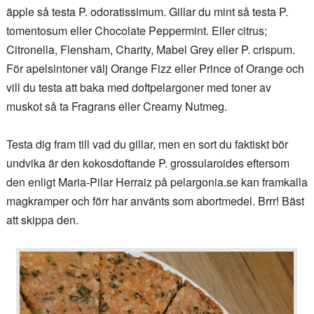
äpple så testa P. odoratissimum. Gillar du mint så testa P.
tomentosum eller Chocolate Peppermint. Eller citrus;
Citronella, Flensham, Charity, Mabel Grey eller P. crispum.
För apelsintoner välj Orange Fizz eller Prince of Orange och
vill du testa att baka med doftpelargoner med toner av
muskot så ta Fragrans eller Creamy Nutmeg.
Testa dig fram till vad du gillar, men en sort du faktiskt bör
undvika är den kokosdoftande P. grossularoides eftersom
den enligt Maria-Pilar Herraiz på pelargonia.se kan framkalla
magkramper och förr har använts som abortmedel. Brrr! Bäst
att skippa den.