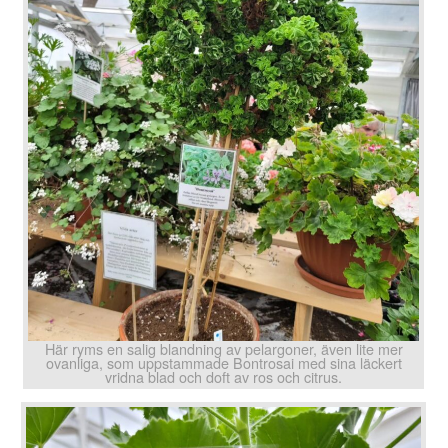
Här ryms en salig blandning av pelargoner, även lite mer
ovanliga, som uppstammade Bontrosai med sina läckert
vridna blad och doft av ros och citrus.