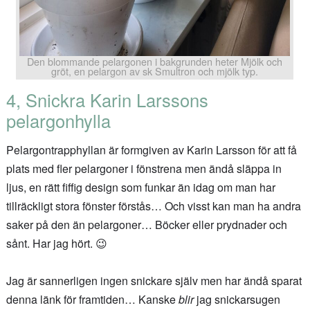
Den blommande pelargonen i bakgrunden heter Mjölk och
gröt, en pelargon av sk Smultron och mjölk typ.
4, Snickra Karin Larssons
pelargonhylla
Pelargontrapphyllan är formgiven av Karin Larsson för att få
plats med fler pelargoner i fönstrena men ändå släppa in
ljus, en rätt fiffig design som funkar än idag om man har
tillräckligt stora fönster förstås… Och visst kan man ha andra
saker på den än pelargoner… Böcker eller prydnader och
sånt. Har jag hört. 😉
Jag är sannerligen ingen snickare själv men har ändå sparat
denna länk för framtiden… Kanske
blir
jag snickarsugen