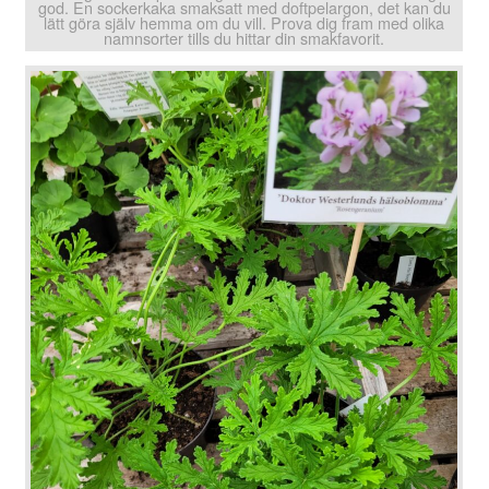
god. En sockerkaka smaksatt med doftpelargon, det kan du
lätt göra själv hemma om du vill. Prova dig fram med olika
namnsorter tills du hittar din smakfavorit.