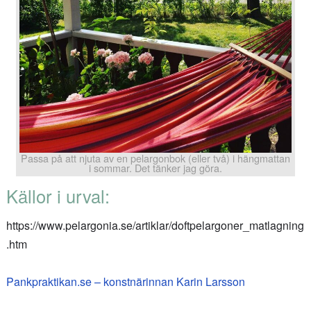
Passa på att njuta av en pelargonbok (eller två) i hängmattan
i sommar. Det tänker jag göra.
Källor i urval:
https://www.pelargonia.se/artiklar/doftpelargoner_matlagning
.htm
Pankpraktikan.se – konstnärinnan Karin Larsson