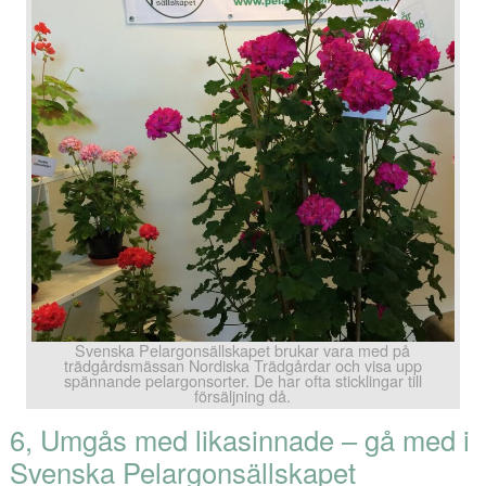
Svenska Pelargonsällskapet brukar vara med på
trädgårdsmässan Nordiska Trädgårdar och visa upp
spännande pelargonsorter. De har ofta sticklingar till
försäljning då.
6, Umgås med likasinnade – gå med i
Svenska Pelargonsällskapet