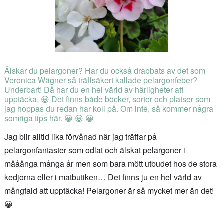
Älskar du pelargoner? Har du också drabbats av det som
Veronica Wägner så träffsäkert kallade pelargonfeber?
Underbart! Då har du en hel värld av härligheter att
upptäcka. 😀 Det finns både böcker, sorter och platser som
jag hoppas du redan har koll på. Om inte, så kommer några
somriga tips här. 😀 😀 😀
Jag blir alltid lika förvånad när jag träffar på
pelargonfantaster som odlat och älskat pelargoner i
mååånga många år men som bara mött utbudet hos de stora
kedjorna eller i matbutiken… Det finns ju en hel värld av
mångfald att upptäcka! Pelargoner är så mycket mer än det!
😀