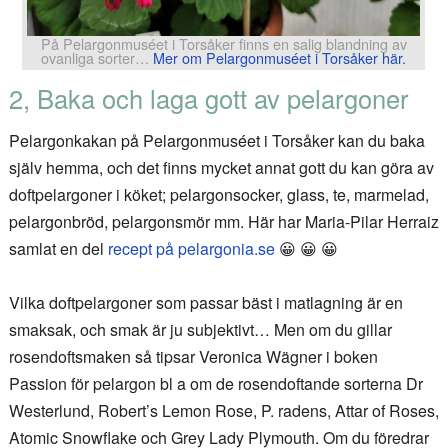
På Pelargonmuséet i Torsåker finns en salig blandning av
ovanliga sorter…
Mer om Pelargonmuséet i Torsåker här.
2, Baka och laga gott av pelargoner
Pelargonkakan på Pelargonmuséet i Torsåker kan du baka
själv hemma, och det finns mycket annat gott du kan göra av
doftpelargoner i köket; pelargonsocker, glass, te, marmelad,
pelargonbröd, pelargonsmör mm. Här har Maria-Pilar Herraiz
samlat en del
recept på pelargonia.se
😀 😀 😀
Vilka doftpelargoner som passar bäst i matlagning är en
smaksak, och smak är ju subjektivt… Men om du gillar
rosendoftsmaken så tipsar Veronica Wägner i boken
Passion för pelargon bl a om de rosendoftande sorterna Dr
Westerlund, Robert’s Lemon Rose, P. radens, Attar of Roses,
Atomic Snowflake och Grey Lady Plymouth. Om du föredrar