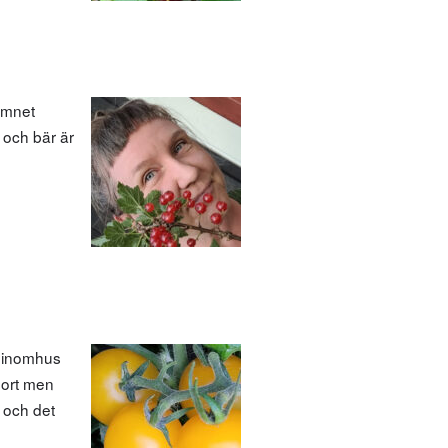
 Ämnet
t och bär är
n inomhus
sort men
 och det