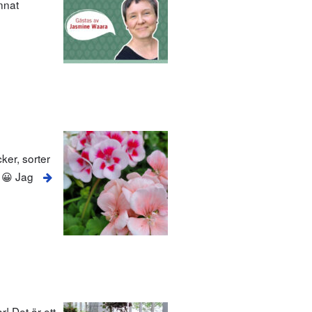
nnat
ker, sorter
 😀 Jag
! Det är ett