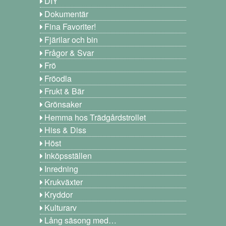
DIY
Dokumentär
Fina Favoriter!
Fjärilar och bin
Frågor & Svar
Frö
Fröodla
Frukt & Bär
Grönsaker
Hemma hos Trädgårdstrollet
Hiss & Diss
Höst
Inköpsställen
Inredning
Krukväxter
Kryddor
Kulturarv
Lång säsong med…