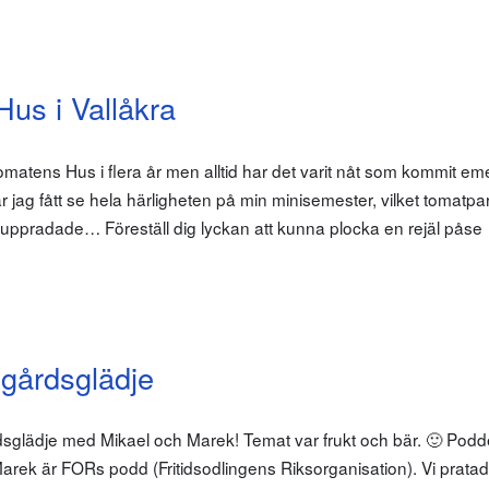
us i Vallåkra
l Tomatens Hus i flera år men alltid har det varit nåt som kommit em
 jag fått se hela härligheten på min minisemester, vilket tomatp
uppradade… Föreställ dig lyckan att kunna plocka en rejäl påse
gårdsglädje
sglädje med Mikael och Marek! Temat var frukt och bär. 🙂 Pod
rek är FORs podd (Fritidsodlingens Riksorganisation). Vi pratad