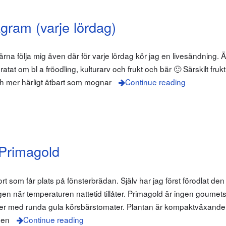
agram (varje lördag)
gärna följa mig även där för varje lördag kör jag en livesändning.
g pratat om bl a fröodling, kulturarv och frukt och bär 🙂 Särskilt fruk
ch mer härligt ätbart som mognar
Continue reading
Primagold
rt som får plats på fönsterbrädan. Själv har jag först förodlat de
ggen när temperaturen nattetid tillåter. Primagold är ingen goumet
er med runda gula körsbärstomater. Plantan är kompaktväxande
den
Continue reading