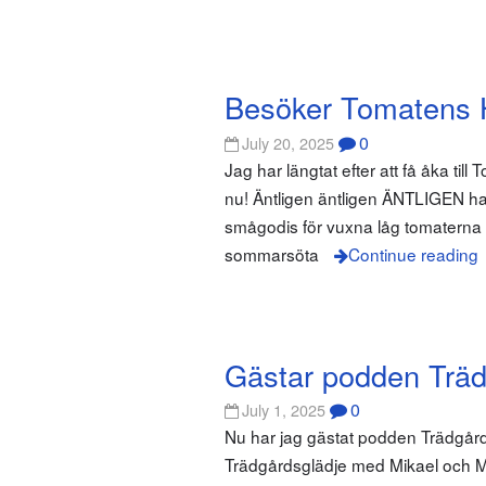
Besöker Tomatens H
0
July 20, 2025
Jag har längtat efter att få åka til
nu! Äntligen äntligen ÄNTLIGEN har
smågodis för vuxna låg tomaterna 
sommarsöta
Continue reading
Gästar podden Träd
0
July 1, 2025
Nu har jag gästat podden Trädgård
Trädgårdsglädje med Mikael och Ma