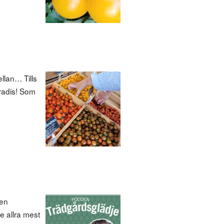
ellan… Tills
aradis! Som
den
e allra mest