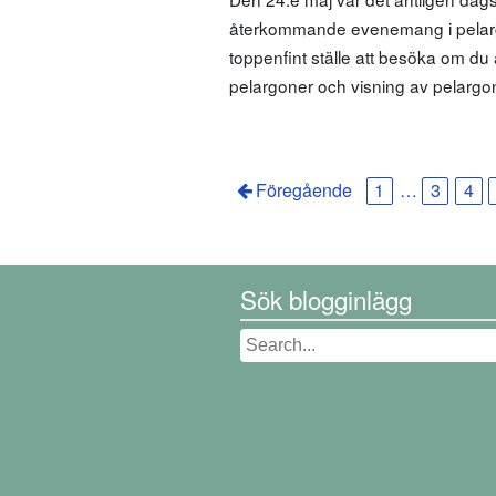
återkommande evenemang i pelargo
toppenfint ställe att besöka om du
pelargoner och visning av pelarg
Föregående
1
…
3
4
Sök blogginlägg