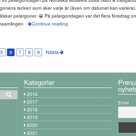
nens tecken som sker varje år (även om datumet kan variera).
 älskar pelargoner. 😀 På pelargondagen var det flera föredrag o
onsamlingen
Continue reading
5
6
7
8
9
Nästa
Kategorier
Prenu
nyhet
2016
2017
Email
2018
2019
2020
2021