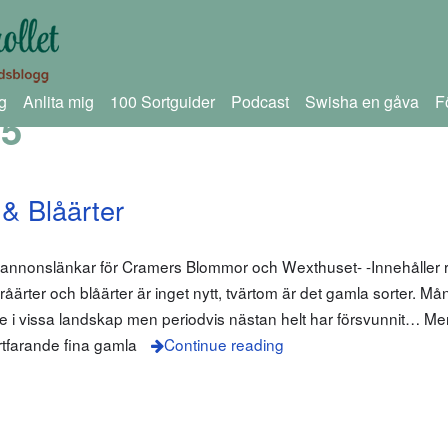
g
Anlita mig
100 Sortguider
Podcast
Swisha en gåva
F
25
 & Blåärter
 annonslänkar för Cramers Blommor och Wexthuset- -Innehåller r
ärter och blåärter är inget nytt, tvärtom är det gamla sorter. Må
e i vissa landskap men periodvis nästan helt har försvunnit… Me
ortfarande fina gamla
Continue reading