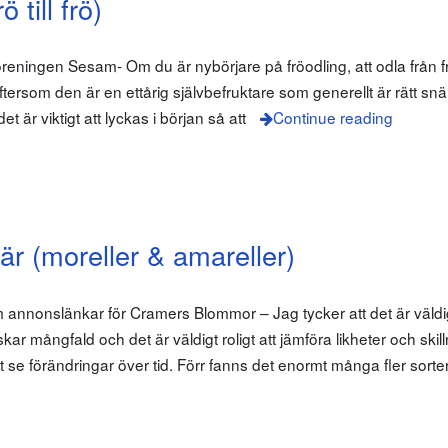
 till frö)
öreningen Sesam- Om du är nybörjare på fröodling, att odla från frö 
ftersom den är en ettårig självbefruktare som generellt är rätt snä
t är viktigt att lyckas i början så att
Continue reading
är (moreller & amareller)
 annonslänkar för Cramers Blommor – Jag tycker att det är väldigt
lskar mångfald och det är väldigt roligt att jämföra likheter och ski
tt se förändringar över tid. Förr fanns det enormt många fler sorte