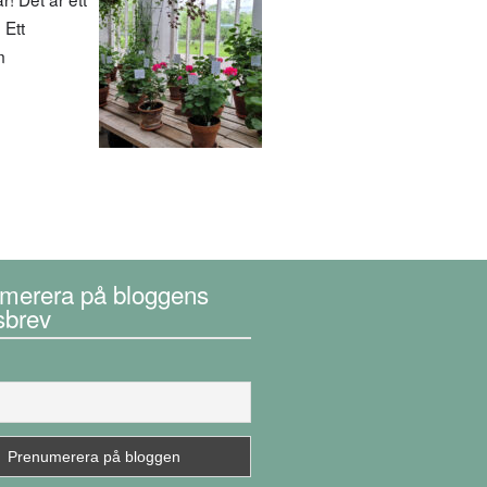
 Ett
m
merera på bloggens
sbrev