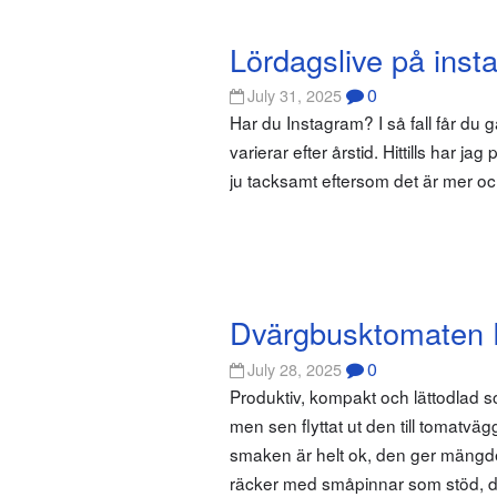
Lördagslive på inst
0
July 31, 2025
Har du Instagram? I så fall får du 
varierar efter årstid. Hittills har ja
ju tacksamt eftersom det är mer o
Dvärgbusktomaten 
0
July 28, 2025
Produktiv, kompakt och lättodlad so
men sen flyttat ut den till tomatvä
smaken är helt ok, den ger mängd
räcker med småpinnar som stöd, 