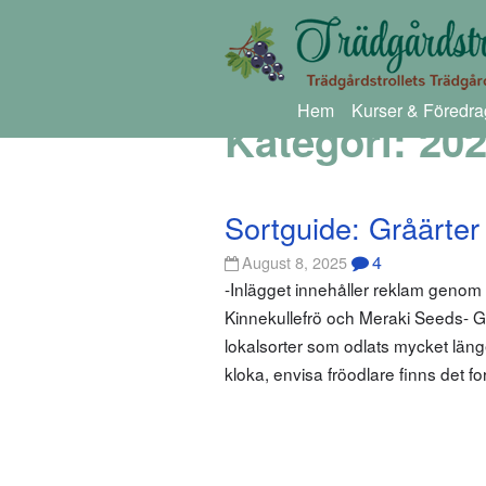
Hem
Kurser & Föredra
Kategori:
20
Sortguide: Gråärter
4
August 8, 2025
-Inlägget innehåller reklam genom
Kinnekullefrö och Meraki Seeds- Grå
lokalsorter som odlats mycket läng
kloka, envisa fröodlare finns det f