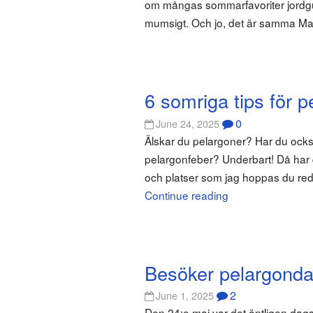
om mångas sommarfavoriter jordgu
mumsigt. Och jo, det är samma M
6 somriga tips för 
0
June 24, 2025
Älskar du pelargoner? Har du ocks
pelargonfeber? Underbart! Då har d
och platser som jag hoppas du reda
Continue reading
Besöker pelargonda
2
June 1, 2025
Den 24:e maj var det äntligen dags