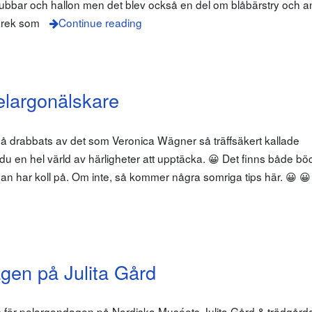
bbar och hallon men det blev också en del om blåbärstry och a
arek som
Continue reading
pelargonälskare
å drabbats av det som Veronica Wägner så träffsäkert kallade
u en hel värld av härligheter att upptäcka. 😀 Det finns både böc
n har koll på. Om inte, så kommer några somriga tips här. 😀 😀
gen på Julita Gård
 för pelargondagen på Nordiska Muséets Julita Gård & trädgårdar