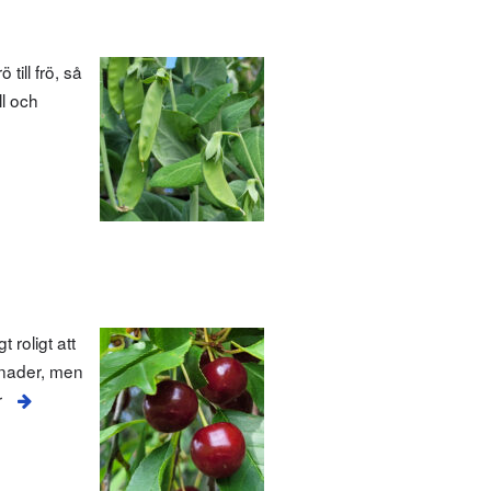
till frö, så
ll och
 roligt att
llnader, men
r