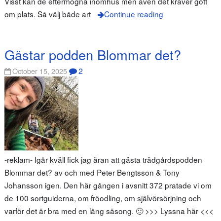
Visst kan de eftermogna inomhus men även det kräver gott
om plats. Så välj både art
Continue reading
Gästar podden Blommar det?
2
October 15, 2025
-reklam- Igår kväll fick jag äran att gästa trädgårdspodden
Blommar det? av och med Peter Bengtsson & Tony
Johansson igen. Den här gången i avsnitt 372 pratade vi om
de 100 sortguiderna, om fröodling, om självörsörjning och
varför det är bra med en lång säsong. 🙂 >>> Lyssna här <<<