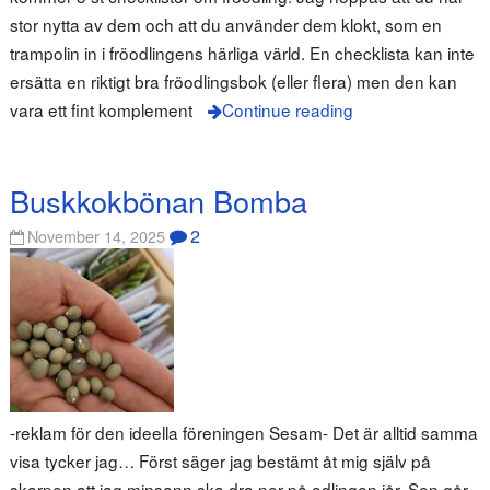
stor nytta av dem och att du använder dem klokt, som en
trampolin in i fröodlingens härliga värld. En checklista kan inte
ersätta en riktigt bra fröodlingsbok (eller flera) men den kan
vara ett fint komplement
Continue reading
Buskkokbönan Bomba
2
November 14, 2025
-reklam för den ideella föreningen Sesam- Det är alltid samma
visa tycker jag… Först säger jag bestämt åt mig själv på
skarpen att jag minsann ska dra ner på odlingen iår. Sen går