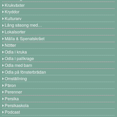
Krukväxter
Kryddor
Kulturarv
Lång säsong med…
Lokalsorter
Målla & Spenatskrået
Nötter
Odla i kruka
Odla i pallkrage
Odla med barn
Odla på fönsterbrädan
Omställning
Päron
Perenner
Persika
Persikaskola
Podcast