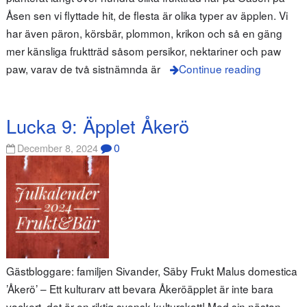
Åsen sen vi flyttade hit, de flesta är olika typer av äpplen. Vi
har även päron, körsbär, plommon, krikon och så en gäng
mer känsliga fruktträd såsom persikor, nektariner och paw
paw, varav de två sistnämnda är
Continue reading
Lucka 9: Äpplet Åkerö
0
December 8, 2024
Gästbloggare: familjen Sivander, Säby Frukt Malus domestica
’Åkerö’ – Ett kulturarv att bevara Åkeröäpplet är inte bara
vackert, det är en riktig svensk kulturskatt! Med sin nästan