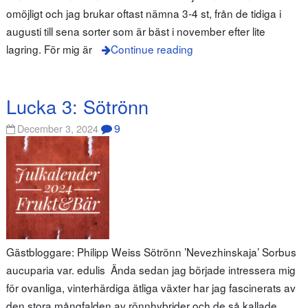
omöjligt och jag brukar oftast nämna 3-4 st, från de tidiga i
augusti till sena sorter som är bäst i november efter lite
lagring. För mig är
Continue reading
Lucka 3: Sötrönn
9
December 3, 2024
Gästbloggare: Philipp Weiss Sötrönn ’Nevezhinskaja’ Sorbus
aucuparia var. edulis Ända sedan jag började intressera mig
för ovanliga, vinterhärdiga ätliga växter har jag fascinerats av
den stora mångfalden av rönnhybrider och de så kallade