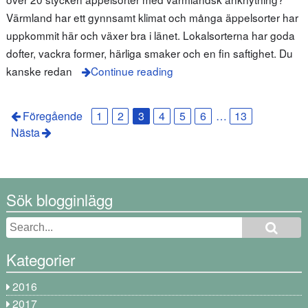
Värmland har ett gynnsamt klimat och många äppelsorter har
uppkommit här och växer bra i länet. Lokalsorterna har goda
dofter, vackra former, härliga smaker och en fin saftighet. Du
kanske redan
Continue reading
Föregående
1
2
3
4
5
6
…
13
Nästa
Sök blogginlägg
Kategorier
2016
2017