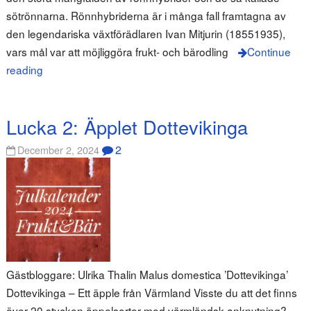
sötrönnarna. Rönnhybriderna är i många fall framtagna av
den legendariska växtförädlaren Ivan Mitjurin (1855­1935),
vars mål var att möjliggöra frukt- och bärodling
Continue
reading
Lucka 2: Äpplet Dottevikinga
2
December 2, 2024
Gästbloggare: Ulrika Thalin Malus domestica ’Dottevikinga’
Dottevikinga – Ett äpple från Värmland Visste du att det finns
över 20 stycken äppelsorter med värmländsk anknytning?