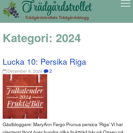
Kategori:
2024
Lucka 10: Persika Riga
2
December 9, 2024
Gästbloggare: MaryAnn Fargo Prunus persica ’Riga’ Vi har
planterat långt över hundra olika fruktträd här på Oasen på