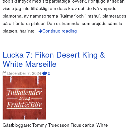
tropiskt intryck med sitt parbladiga lövverk. För tjugo år sedan
visste jag inte tillräckligt om dess krav och de två ympade
plantorna, av namnsorterna ´Kalmar´och ´Imshu´, planterades
på alltför torra platser. Den sistnämnda, som erbjöds sämsta
platsen, har inte
Continue reading
Lucka 7: Fikon Desert King &
White Marseille
0
December 7, 2024
Gästbloggare: Tommy Truedsson Ficus carica ’White