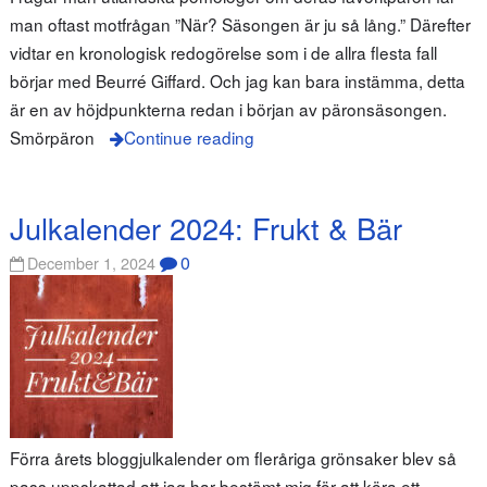
man oftast motfrågan ”När? Säsongen är ju så lång.” Därefter
vidtar en kronologisk redogörelse som i de allra flesta fall
börjar med Beurré Giffard. Och jag kan bara instämma, detta
är en av höjdpunkterna redan i början av päronsäsongen.
Smörpäron
Continue reading
Julkalender 2024: Frukt & Bär
0
December 1, 2024
Förra årets bloggjulkalender om fleråriga grönsaker blev så
pass uppskattad att jag har bestämt mig för att köra ett