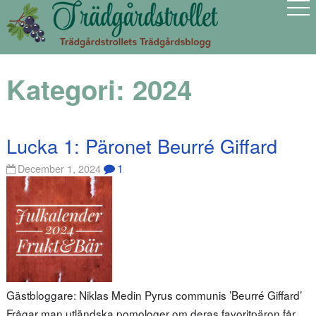
Kategori:
2024
Lucka 1: Päronet Beurré Giffard
1
December 1, 2024
Gästbloggare: Niklas Medin Pyrus communis ’Beurré Giffard’
Frågar man utländska pomologer om deras favoritpäron får