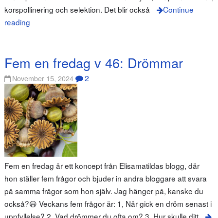
korspollinering och selektion. Det blir också
Continue
reading
Fem en fredag v 46: Drömmar
2
November 15, 2024
Fem en fredag är ett koncept från Elisamatildas blogg, där
hon ställer fem frågor och bjuder in andra bloggare att svara
på samma frågor som hon själv. Jag hänger på, kanske du
också?😃 Veckans fem frågor är: 1, När gick en dröm senast i
uppfyllelse? 2, Vad drömmer du ofta om? 3, Hur skulle ditt