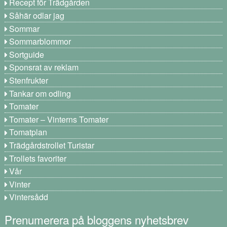
Recept för Trädgården
Såhär odlar jag
Sommar
Sommarblommor
Sortguide
Sponsrat av reklam
Stenfrukter
Tankar om odling
Tomater
Tomater – Vinterns Tomater
Tomatplan
Trädgårdstrollet Turistar
Trollets favoriter
Vår
Vinter
Vintersådd
Prenumerera på bloggens nyhetsbrev