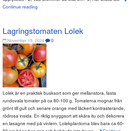
Continue reading
Lagringstomaten Lolek
0
November 15, 2024
Lolek är en praktisk busksort som ger mellanstora, fasta
rundovala tomater på ca 80-100 g. Tomaterna mognar från
grönt till gult och senare orange med läckert kontrasterande,
rödrosa insida. En riktig snyggsort att skära itu och dekorera
en lasagne med på vintern. Lolekplantorna blev bara ca 60-
80 cm höga hos mig och behövde inte tjyvas,
Continue