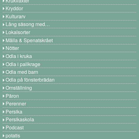
Krukväxter
Kryddor
Kulturarv
Lång säsong med…
Lokalsorter
Målla & Spenatskrået
Nötter
Odla i kruka
Odla i pallkrage
Odla med barn
Odla på fönsterbrädan
Omställning
Päron
Perenner
Persika
Persikaskola
Podcast
potatis