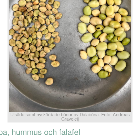
Utsäde samt nyskördade bönor av Dalaböna. Foto: Andreas
Graveleij
pa, hummus och falafel