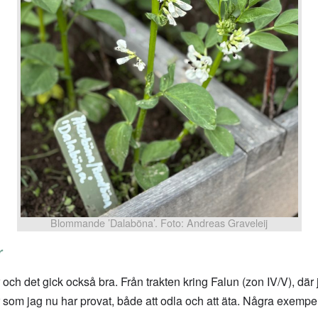
Blommande ’Dalaböna’. Foto: Andreas Graveleij
r
ch det gick också bra. Från trakten kring Falun (zon IV/V), där 
r som jag nu har provat, både att odla och att äta. Några exempe