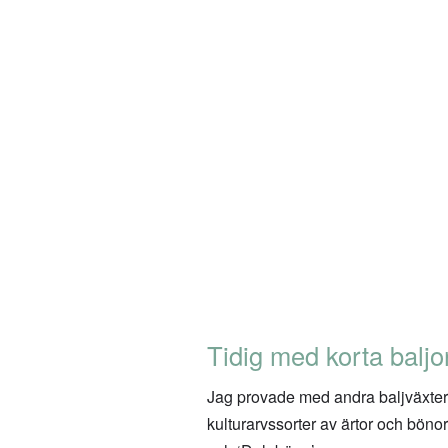
Tidig med korta baljo
Jag provade med andra baljväxter o
kulturarvssorter av ärtor och böno