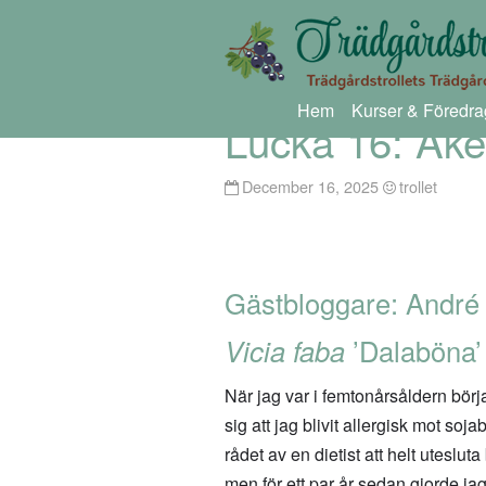
Hem
Kurser & Föredra
Lucka 16: Åke
December 16, 2025
trollet
Gästbloggare: André
Vicia faba
’Dalaböna’
När jag var i femtonårsåldern börja
sig att jag blivit allergisk mot soj
rådet av en dietist att helt utesluta
men för ett par år sedan gjorde jag