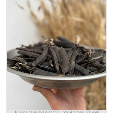
Torkade baljor av Dalaböna. Foto: Andreas Graveleij