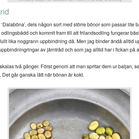
and
s ‘Dalaböna’, dels någon sort med större bönor som passar lite bät
dlingsbädd och kommit fram till att frilandsodling fungerar bäst,
r fullt lika noggrann uppbindning då. Men jag binder ändå allti
uppbindningringar av järntråd och som jag alltid har i fickan på 
kalas två gånger. Först genom att man spritar dem ur baljan, s
n. Det går ganska lätt när bönan är kokt.