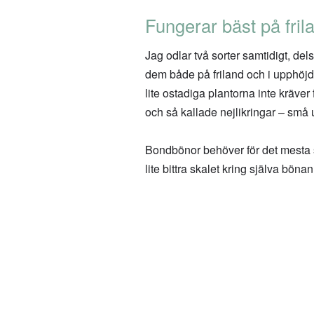
Fungerar bäst på fril
Jag odlar två sorter samtidigt, del
dem både på friland och i upphöjd o
lite ostadiga plantorna inte kräve
och så kallade nejlikringar – små 
Bondbönor behöver för det mesta s
lite bittra skalet kring själva böna