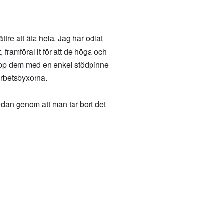
tre att äta hela. Jag har odlat
 framföralllt för att de höga och
d upp dem med en enkel stödpinne
arbetsbyxorna.
edan genom att man tar bort det