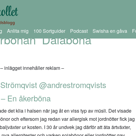
g
Anlita mig
100 Sortguider
Podcast
Swisha en gåva
F
rbönan ’Dalaböna’
– inlägget innehåller reklam –
 Strömqvist
@andrestromqvists
 – En åkerböna
de det klia i halsen när jag åt en viss typ av müsli. Det visade
abönor och eftersom jag redan var allergisk mot jordnötter fick jag
 baljväxter ur kosten. I 30 år undvek jag därför att äta ärtväxter,
 nya allergitester och varken sojabönor eller jordnötter gav