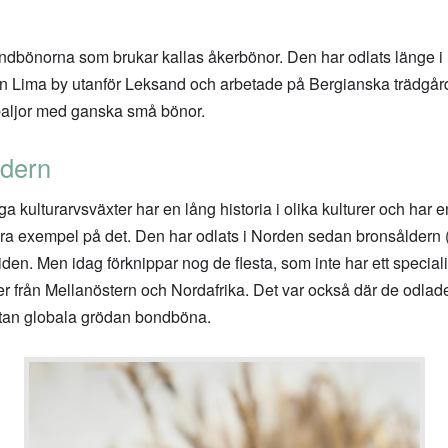
ondbönorna som brukar kallas åkerbönor. Den har odlats länge 
n Lima by utanför Leksand och arbetade på Bergianska trädgård
baljor med ganska små bönor.
ldern
nga kulturarvsväxter har en lång historia i olika kulturer och har 
ra exempel på det. Den har odlats i Norden sedan bronsåldern (1
 tiden. Men idag förknippar nog de flesta, som inte har ett speci
r från Mellanöstern och Nordafrika. Det var också där de odlades
stan globala grödan bondböna.