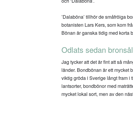
och ‘Dalaböna’.
’Dalaböna’ tillhör de småfröiga b
botanisten Lars Kers, som kom frå
Bönan är ganska tidig med korta 
Odlats sedan bronså
Jag tycker att det är fint att så må
länder. Bondbönan är ett mycket b
viktig gröda i Sverige långt fram i
lantsorter, bondbönor med maträtte
mycket lokal sort, men av den nä