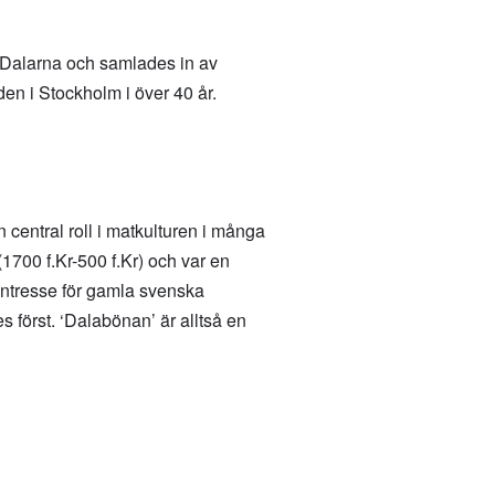
i Dalarna och samlades in av
en i Stockholm i över 40 år.
en central roll i matkulturen i många
700 f.Kr-500 f.Kr) och var en
alintresse för gamla svenska
 först. ‘Dalabönan’ är alltså en