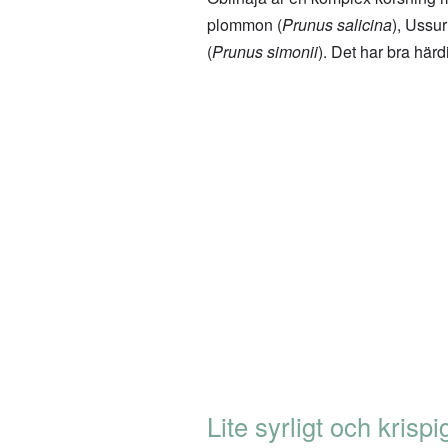
plommon (
Prunus salicina
), Ussu
(
Prunus simonii
). Det har bra här
Lite syrligt och krispi