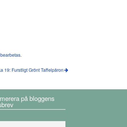
 bearbetas
.
a 19: Furstligt Grönt Taffelpäron
merera på bloggens
sbrev