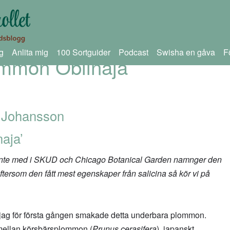
g
Anlita mig
100 Sortguider
Podcast
Swisha en gåva
F
ommon Obilnaja
 Johansson
naja’
inte med i SKUD och Chicago Botanical Garden namnger den
tersom den fått mest egenskaper från salicina så kör vi på
 jag för första gången smakade detta underbara plommon.
mellan körsbärsplommon (
Prunus cerasifera
), japanskt