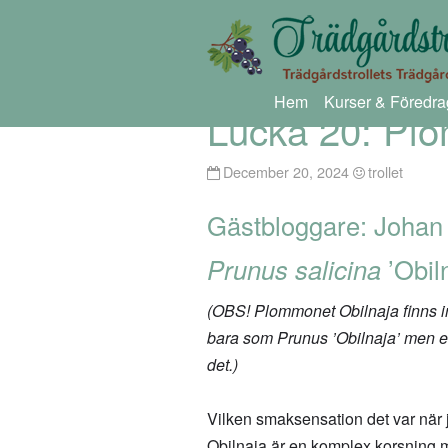
Hem
Kurser & Föredra
Lucka 20: Pl
December 20, 2024
trollet
Gästbloggare: Johan
Prunus salicina
’Obil
(OBS! Plommonet Obilnaja finns 
bara som Prunus ’Obilnaja’ men ef
det.)
Vilken smaksensation det var när
Obilnaja är en komplex korsning 