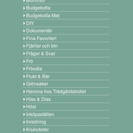
Blommor
Budgetodla
Budgetodla Mat
DIY
Dokumentär
Fina Favoriter!
Fjärilar och bin
Frågor & Svar
Frö
Fröodla
Frukt & Bär
Grönsaker
Hemma hos Trädgårdstrollet
Hiss & Diss
Höst
Inköpsställen
Inredning
Krukväxter