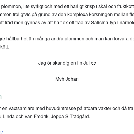
ommon, lite syrligt och med ett härligt krisp i skal och fruktkö
ommon troligtvis på grund av den komplexa korsningen mellan fle
 ett träd men gynnas av att ha t ex ett träd av Salicina-typ i närhet
gre hållbarhet än många andra plommon och man kan förvara det i
kött.
Jag önskar dig en fin Jul 🙂
Mvh Johan
n
en växtsamlare med huvudintresse på ätbara växter och då framf
u Linda och vän Fredrik, Jeppa S Trädgård.
e/