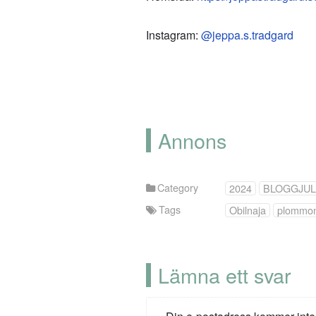
Instagram:
@jeppa.s.tradgard
Annons
Category
2024
BLOGGJU
Tags
Obilnaja
plommo
Lämna ett svar