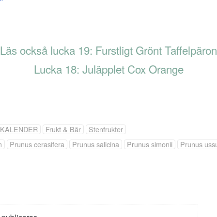
Läs också lucka 19: Furstligt Grönt Taffelpäron
Lucka 18: Juläpplet Cox Orange
LKALENDER
Frukt & Bär
Stenfrukter
n
Prunus cerasifera
Prunus salicina
Prunus simonii
Prunus ussu