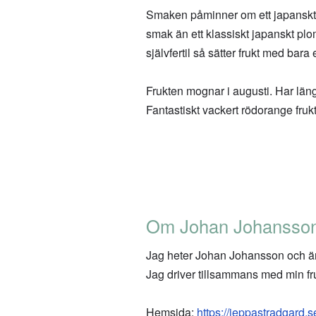
Smaken påminner om ett japanskt pl
smak än ett klassiskt japanskt pl
självfertil så sätter frukt med bara
Frukten mognar i augusti. Har län
Fantastiskt vackert rödorange frukt
Om Johan Johansso
Jag heter Johan Johansson och är 
Jag driver tillsammans med min fr
Hemsida:
https://jeppastradgard.s