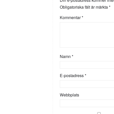
Din e-postadress kommer inte
Obligatoriska fält är märkta
*
Kommentar
*
Namn
*
E-postadress
*
Webbplats