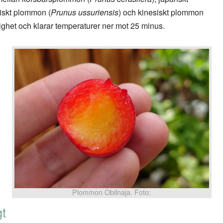
riskt plommon (
Prunus ussuriensis
) och kinesiskt plommon
dighet och klarar temperaturer ner mot 25 minus.
Plommon Obilnaja. Foto:
gt