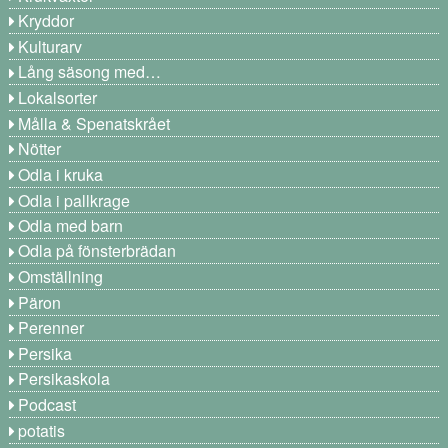
Kryddor
Kulturarv
Lång säsong med…
Lokalsorter
Målla & Spenatskrået
Nötter
Odla i kruka
Odla i pallkrage
Odla med barn
Odla på fönsterbrädan
Omställning
Päron
Perenner
Persika
Persikaskola
Podcast
potatis