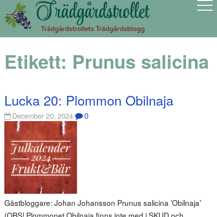
Etikett:
Prunus salicina
Lucka 20: Plommon Obilnaja
0
December 20, 2024
Gästbloggare: Johan Johansson Prunus salicina ’Obilnaja’
(OBS! Plommonet Obilnaja finns inte med i SKUD och