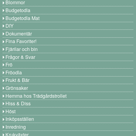
Blommor
Budgetodla
Budgetodla Mat
DIY
Dokumentär
Fina Favoriter!
Fjärilar och bin
Frågor & Svar
Frö
Fröodla
Frukt & Bär
Grönsaker
Hemma hos Trädgårdstrollet
Hiss & Diss
Höst
Inköpsställen
Inredning
Krukväxter