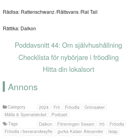
Rädisa: Rattenschwanz /Råttsvans /Rat Tail
Rättika: Daikon
Poddavsnitt 44: Om självhushållning
Checklista för nybörjare i fröodling
Hitta din lokalsort
Annons
Category
2024
Frö
Fröodla
Grönsaker
Målla & Spenatskrået
Podcast
Tags
Daikon
Föreningen Sesam
frö
Fröodla
Fröodla i bevarandesyfte
gurka Kaiser Alexander
Istap