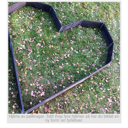
Hjärta av pallkragar. Sätt ihop fyra hjärtan så har du bildat en
ny form: en fyrklöver.