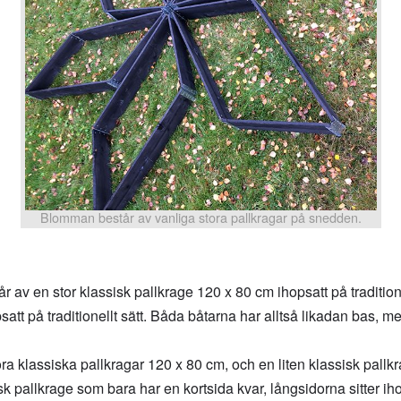
Blomman består av vanliga stora pallkragar på snedden.
år av en stor klassisk pallkrage 120 x 80 cm ihopsatt på traditione
att på traditionellt sätt. Båda båtarna har alltså likadan bas, m
tora klassiska pallkragar 120 x 80 cm, och en liten klassisk pal
sk pallkrage som bara har en kortsida kvar, långsidorna sitter ih