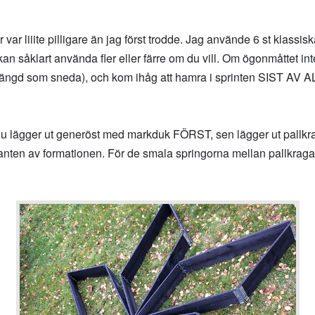
ar liiite pilligare än jag först trodde. Jag använde 6 st klassis
an såklart använda fler eller färre om du vill. Om ögonmåttet int
ängd som sneda), och kom ihåg att hamra i sprinten SIST AV ALLT
m du lägger ut generöst med markduk FÖRST, sen lägger ut pallkrag
kanten av formationen. För de smala springorna mellan pallkragar