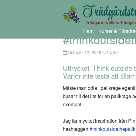
Hem
Kurser & Föredra
#thinkoutside
October 12, 2019
trollet
Uttrycket ’Think outside 
Varför inte testa att till
Måste man odla i pallkrage egentlige
busar till det lite för en pallkrage
exempel.
Jag får mycket inspiration från P
hashtaggen
#thinkoutsidethepall