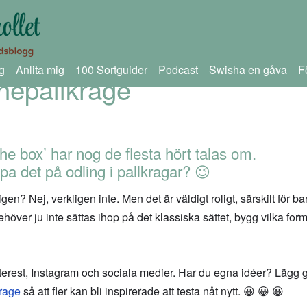
g
Anlita mig
100 Sortguider
Podcast
Swisha en gåva
F
thepallkrage
the box’ har nog de flesta hört talas om.
ämpa det på odling i pallkragar? 😉
n? Nej, verkligen inte. Men det är väldigt roligt, särskilt för bar
 behöver ju inte sättas ihop på det klassiska sättet, bygg vilka f
interest, Instagram och sociala medier. Har du egna idéer? Läg
krage
så att fler kan bli inspirerade att testa nåt nytt. 😀 😀 😀