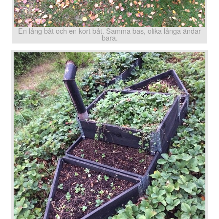
En lång båt och en kort båt. Samma bas, olika långa ändar
bara.