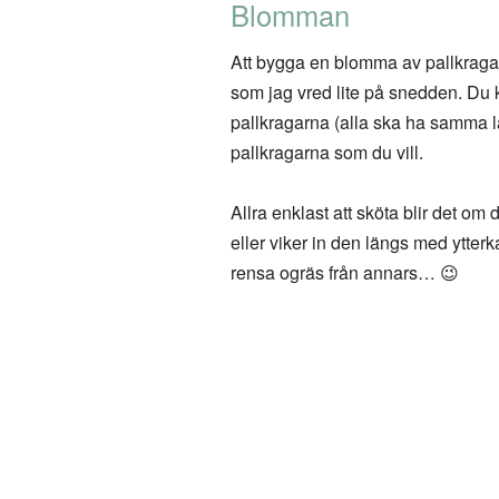
Blomman
Att bygga en blomma av pallkragar v
som jag vred lite på snedden. Du k
pallkragarna (alla ska ha samma l
pallkragarna som du vill.
Allra enklast att sköta blir det o
eller viker in den längs med ytter
rensa ogräs från annars… 😉