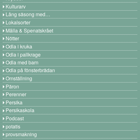
Kulturarv
Lång säsong med…
Lokalsorter
Målla & Spenatskrået
Nötter
Odla i kruka
Odla i pallkrage
Odla med barn
Odla på fönsterbrädan
Omställning
Päron
Perenner
Persika
Persikaskola
Podcast
potatis
provsmakning