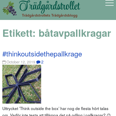
Etikett:
båtavpallkragar
#thinkoutsidethepallkrage
2
October 12, 2019
Uttrycket ’Think outside the box’ har nog de flesta hört talas
om. Varför inte testa att tillämpa det på odling i pallkragar? 😉