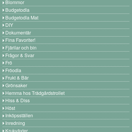
Blommor
Budgetodla
Budgetodla Mat
DIY
Dokumentär
Fina Favoriter!
Fjärilar och bin
Frågor & Svar
Frö
Fröodla
Frukt & Bär
Grönsaker
Hemma hos Trädgårdstrollet
Hiss & Diss
Höst
Inköpsställen
Inredning
Krukväxter