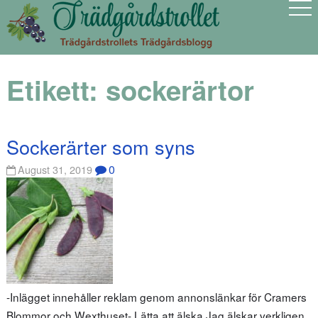
Etikett:
sockerärtor
Sockerärter som syns
0
August 31, 2019
-Inlägget innehåller reklam genom annonslänkar för Cramers
Blommor och Wexthuset- Lätta att älska Jag älskar verkligen