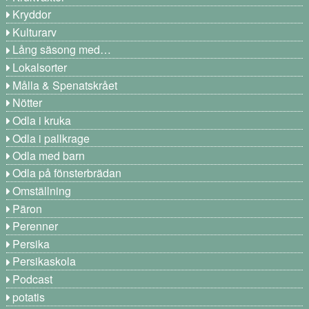
Kryddor
Kulturarv
Lång säsong med…
Lokalsorter
Målla & Spenatskrået
Nötter
Odla i kruka
Odla i pallkrage
Odla med barn
Odla på fönsterbrädan
Omställning
Päron
Perenner
Persika
Persikaskola
Podcast
potatis