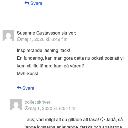
Svara
Susanne Gustavsson
skriver:
maj 1, 2020 kl. 6:49 f m
Inspirerande läsning, tack!
En fundering, kan man göra detta nu också trots att vi
kommit lite längre fram på våren?
Mvh Sussi
Svara
trollet
skriver:
maj 1, 2020 kl. 6:54 f m
Tack, vad roligt att du gillade att läsa! 🙂 Jadå, så
länge kvistarna är levande, färska och spänstiga