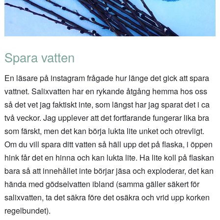
Spara vatten
En läsare på instagram frågade hur länge det gick att spara
vattnet. Salixvatten har en rykande åtgång hemma hos oss
så det vet jag faktiskt inte, som längst har jag sparat det i ca
två veckor. Jag upplever att det fortfarande fungerar lika bra
som färskt, men det kan börja lukta lite unket och otrevligt.
Om du vill spara ditt vatten så häll upp det på flaska, i öppen
hink får det en hinna och kan lukta lite. Ha lite koll på flaskan
bara så att innehållet inte börjar jäsa och exploderar, det kan
hända med gödselvatten ibland (samma gäller säkert för
salixvatten, ta det säkra före det osäkra och vrid upp korken
regelbundet).