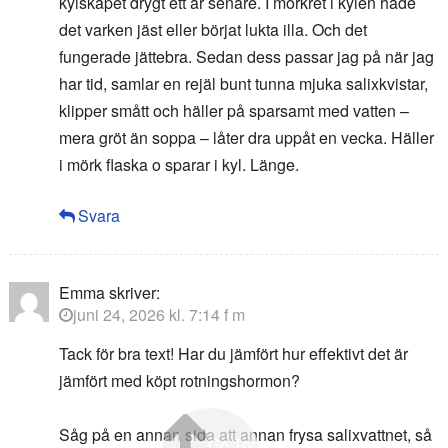
kylskåpet drygt ett år senare. I mörkret i kylen hade
det varken jäst eller börjat lukta illa. Och det
fungerade jättebra. Sedan dess passar jag på när jag
har tid, samlar en rejäl bunt tunna mjuka salixkvistar,
klipper smått och häller på sparsamt med vatten –
mera gröt än soppa – låter dra uppåt en vecka. Häller
i mörk flaska o sparar i kyl. Länge.
Svara
Emma
skriver:
juni 24, 2026 kl. 7:14 f m
Tack för bra text! Har du jämfört hur effektivt det är
jämfört med köpt rotningshormon?
Såg på en annan sida att annan frysa salixvattnet, så
Go Top