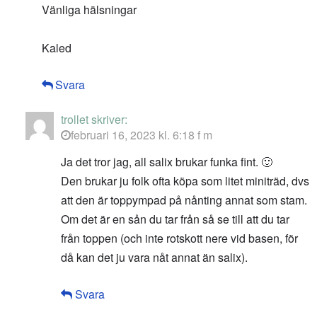
Vänliga hälsningar
Kaled
Svara
trollet
skriver:
februari 16, 2023 kl. 6:18 f m
Ja det tror jag, all salix brukar funka fint. 🙂
Den brukar ju folk ofta köpa som litet miniträd, dvs
att den är toppympad på nånting annat som stam.
Om det är en sån du tar från så se till att du tar
från toppen (och inte rotskott nere vid basen, för
då kan det ju vara nåt annat än salix).
Svara