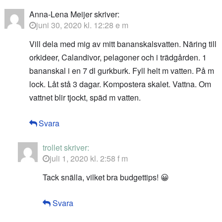
Anna-Lena Meijer
skriver:
juni 30, 2020 kl. 12:28 e m
Vill dela med mig av mitt bananskalsvatten. Näring till
orkideer, Calandivor, pelagoner och i trädgården. 1
bananskal i en 7 dl gurkburk. Fyll helt m vatten. På m
lock. Låt stå 3 dagar. Kompostera skalet. Vattna. Om
vattnet blir tjockt, späd m vatten.
Svara
trollet
skriver:
juli 1, 2020 kl. 2:58 f m
Tack snälla, vilket bra budgettips! 😀
Svara