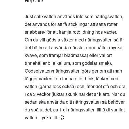
Hej Carl!
Just salixvatten används inte som näringsvatten,
det används för att få sticklingar att sätta rötter
snabbare/ för att främja rotbildning hos växter.
Om du vill gödsla växter med näringsvatten så är
det bättre att använda nässlor (innehåller mycket
kväve, som främjar bladmassa) eller vallört
(innehåller bl a kalium, som gödslar smak).
Gödselvatten/näringsvatten görs genom att man
lägger växten i en tunna eller hink, täcker med
vatten (gärna lock också) och låter det stå och dra
i ca 3 veckor (luktar skunk när det är klart). När du
sedan ska använda ditt näringsvatten så behöver
du spä ut det, ca 1 dl näringsvatten till 9 dl vanligt
vatten. Lycka till. 🙂