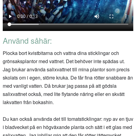
Använd såhär:
Plocka bort kvistbitarna och vattna dina sticklingar och
grönsaksplantor med vattnet. Det behöver inte spädas ut.
Jag brukar använda salixvattnet till mina plantor som precis
skolats om i egen, större kruka. De får fina rötter snabbare än
med vanligt vatten. Då brukar jag passa på att gödsla
salixvattnet också, med lite flytande näring eller en skvätt
lakvatten från bokashin.
Du kan också använda det till tomatsticklingar: nyp av en tjuv
i bladvecket på en högväxande planta och sätt i ett glas med
salixvatten. Jag inbillar mig att den får rötter jättemycket