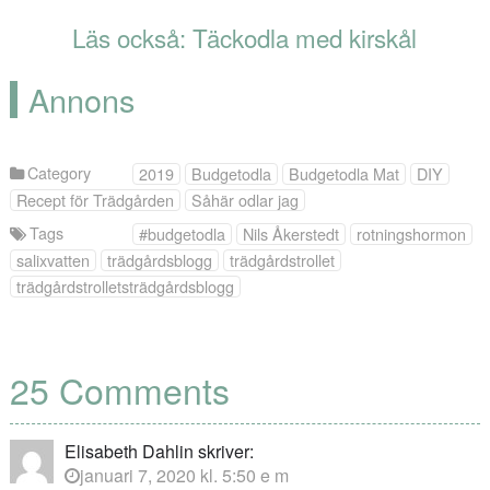
Läs också:
Täckodla med kirskål
Annons
Category
2019
Budgetodla
Budgetodla Mat
DIY
Recept för Trädgården
Såhär odlar jag
Tags
#budgetodla
Nils Åkerstedt
rotningshormon
salixvatten
trädgårdsblogg
trädgårdstrollet
trädgårdstrolletsträdgårdsblogg
25 Comments
Elisabeth Dahlin
skriver:
januari 7, 2020 kl. 5:50 e m