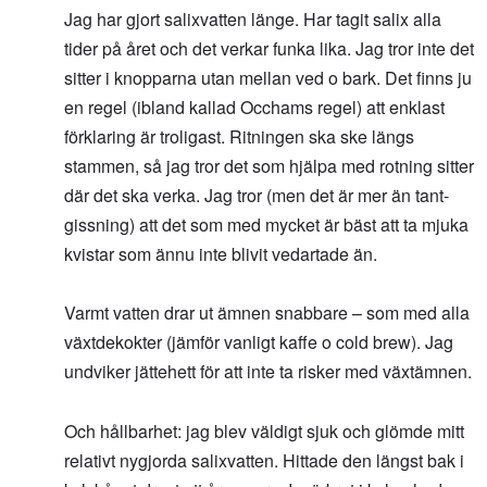
Jag har gjort salixvatten länge. Har tagit salix alla
tider på året och det verkar funka lika. Jag tror inte det
sitter i knopparna utan mellan ved o bark. Det finns ju
en regel (ibland kallad Occhams regel) att enklast
förklaring är troligast. Ritningen ska ske längs
stammen, så jag tror det som hjälpa med rotning sitter
där det ska verka. Jag tror (men det är mer än tant-
gissning) att det som med mycket är bäst att ta mjuka
kvistar som ännu inte blivit vedartade än.
Varmt vatten drar ut ämnen snabbare – som med alla
växtdekokter (jämför vanligt kaffe o cold brew). Jag
undviker jättehett för att inte ta risker med växtämnen.
Och hållbarhet: jag blev väldigt sjuk och glömde mitt
relativt nygjorda salixvatten. Hittade den längst bak i