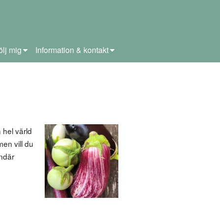
ölj mig
Information & kontakt
hel värld
men vill du
åndär