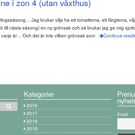
e i zon 4 (utan växthus)
 odlingssäsong… Jag brukar vilja ha ett tomattema, ett färgtema, vil
rö till nästa säsong) en ny grönsak och så brukar jag ge mig sjutt
arje år… Och det är inte vilken grönsak som
Continue readi
Kategorier
Prenu
nyhet
2016
2017
Email
2018
2019