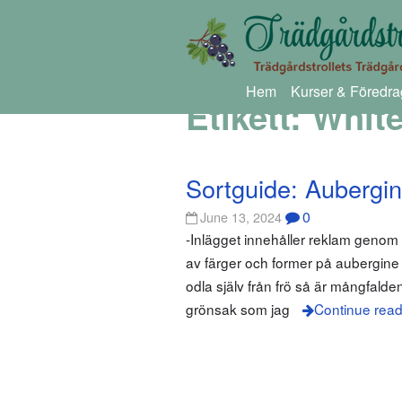
Hem
Kurser & Föredra
Etikett:
Whit
Sortguide: Aubergi
0
June 13, 2024
-Inlägget innehåller reklam genom
av färger och former på aubergine a
odla själv från frö så är mångfald
grönsak som jag
Continue read