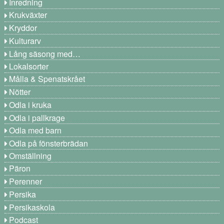
Inredning
Krukväxter
Kryddor
Kulturarv
Lång säsong med…
Lokalsorter
Målla & Spenatskrået
Nötter
Odla i kruka
Odla i pallkrage
Odla med barn
Odla på fönsterbrädan
Omställning
Päron
Perenner
Persika
Persikaskola
Podcast