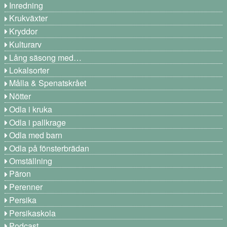
Inredning
Krukväxter
Kryddor
Kulturarv
Lång säsong med…
Lokalsorter
Målla & Spenatskrået
Nötter
Odla i kruka
Odla i pallkrage
Odla med barn
Odla på fönsterbrädan
Omställning
Päron
Perenner
Persika
Persikaskola
Podcast