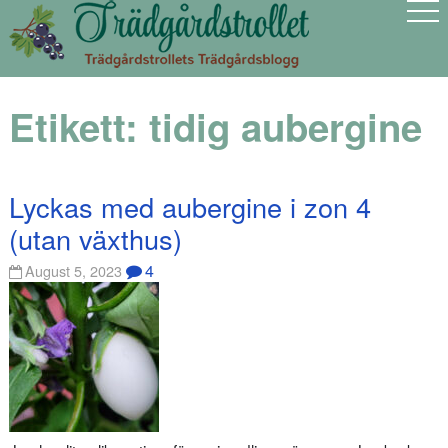
Etikett:
tidig aubergine
Lyckas med aubergine i zon 4
(utan växthus)
4
August 5, 2023