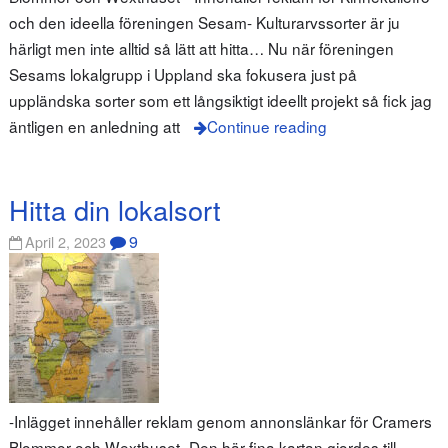
och den ideella föreningen Sesam- Kulturarvssorter är ju
härligt men inte alltid så lätt att hitta… Nu när föreningen
Sesams lokalgrupp i Uppland ska fokusera just på
uppländska sorter som ett långsiktigt ideellt projekt så fick jag
äntligen en anledning att
Continue reading
Hitta din lokalsort
9
April 2, 2023
-Inlägget innehåller reklam genom annonslänkar för Cramers
Blommor och Wexthuset- Den här fina kartan gjordes till