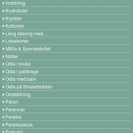
Inredning
Krukväxter
Kryddor
Kulturarv
Lång säsong med…
Lokalsorter
Målla & Spenatskrået
Nötter
Odla i kruka
Odla i pallkrage
Odla med barn
Odla på fönsterbrädan
Omställning
Päron
Perenner
Persika
Persikaskola
Podcast