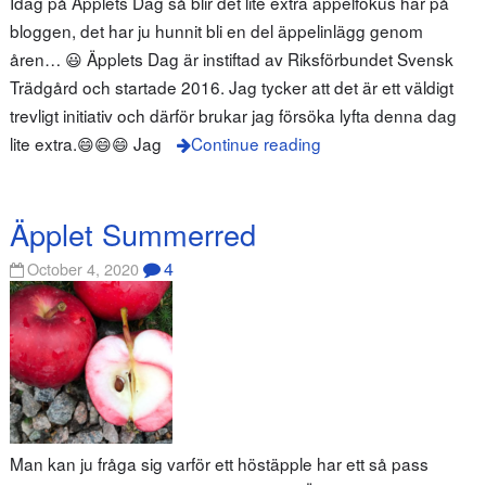
Idag på Äpplets Dag så blir det lite extra äppelfokus här på
bloggen, det har ju hunnit bli en del äppelinlägg genom
åren… 😃 Äpplets Dag är instiftad av Riksförbundet Svensk
Trädgård och startade 2016. Jag tycker att det är ett väldigt
trevligt initiativ och därför brukar jag försöka lyfta denna dag
lite extra.😄😄😄 Jag
Continue reading
Äpplet Summerred
4
October 4, 2020
Man kan ju fråga sig varför ett höstäpple har ett så pass