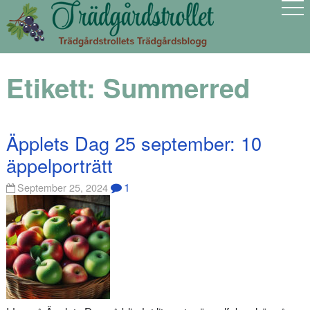
Etikett:
Summerred
Äpplets Dag 25 september: 10
äppelporträtt
1
September 25, 2024