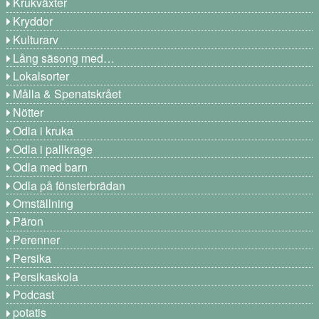
Krukväxter
Kryddor
Kulturarv
Lång säsong med…
Lokalsorter
Målla & Spenatskrået
Nötter
Odla i kruka
Odla i pallkrage
Odla med barn
Odla på fönsterbrädan
Omställning
Päron
Perenner
Persika
Persikaskola
Podcast
potatis