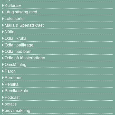
Kulturarv
Lång säsong med…
Lokalsorter
Målla & Spenatskrået
Nötter
Odla i kruka
Odla i pallkrage
Odla med barn
Odla på fönsterbrädan
Omställning
Päron
Perenner
Persika
Persikaskola
Podcast
potatis
provsmakning