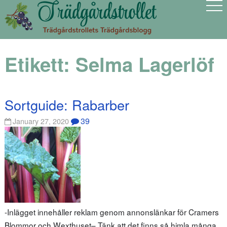
Etikett:
Selma Lagerlöf
Sortguide: Rabarber
39
January 27, 2020
-Inlägget innehåller reklam genom annonslänkar för Cramers
Blommor och Wexthuset– Tänk att det finns så himla många