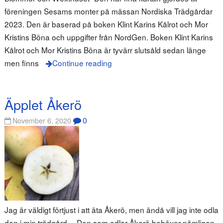
föreningen Sesams monter på mässan Nordiska Trädgårdar
2023. Den är baserad på boken Klint Karins Kålrot och Mor
Kristins Böna och uppgifter från NordGen. Boken Klint Karins
Kålrot och Mor Kristins Böna är tyvärr slutsåld sedan länge
men finns
Continue reading
Äpplet Åkerö
0
November 6, 2020
Jag är väldigt förtjust i att äta Åkerö, men ändå vill jag inte odla
den i min trädgård… Den som odlar Åkerö behöver nämligen