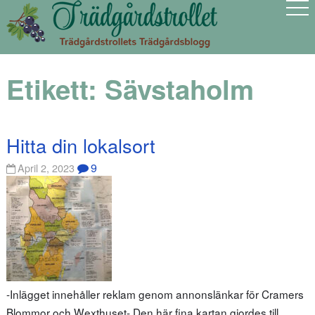
Etikett:
Sävstaholm
Hitta din lokalsort
9
April 2, 2023
-Inlägget innehåller reklam genom annonslänkar för Cramers
Blommor och Wexthuset- Den här fina kartan gjordes till