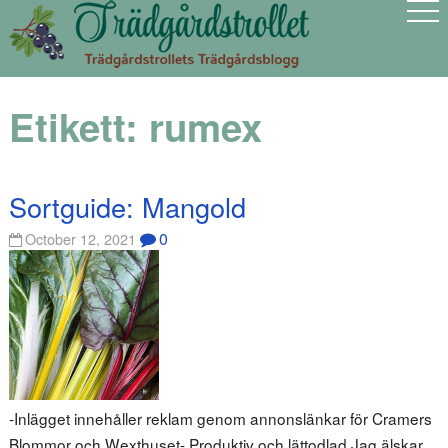
Etikett:
rumex
Sortguide: Mangold
0
October 12, 2021
-Inlägget innehåller reklam genom annonslänkar för Cramers
Blommor och Wexthuset- Produktiv och lättodlad Jag älskar