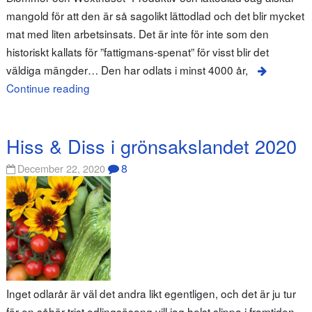
mangold för att den är så sagolikt lättodlad och det blir mycket
mat med liten arbetsinsats. Det är inte för inte som den
historiskt kallats för ”fattigmans-spenat” för visst blir det
väldiga mängder… Den har odlats i minst 4000 år,
Continue reading
Hiss & Diss i grönsakslandet 2020
8
December 22, 2020
Inget odlarår är väl det andra likt egentligen, och det är ju tur
för en såhär trist odlingsäsong vill jag helst slippa i framtiden…