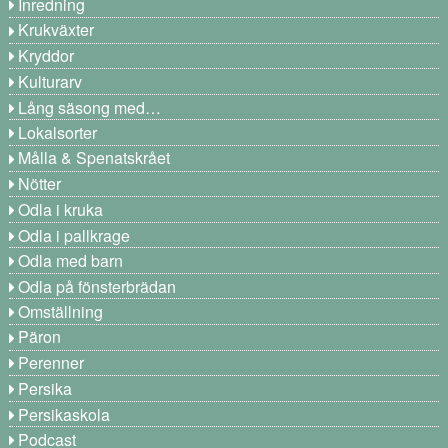
Inredning
Krukväxter
Kryddor
Kulturarv
Lång säsong med…
Lokalsorter
Målla & Spenatskrået
Nötter
Odla i kruka
Odla i pallkrage
Odla med barn
Odla på fönsterbrädan
Omställning
Päron
Perenner
Persika
Persikaskola
Podcast