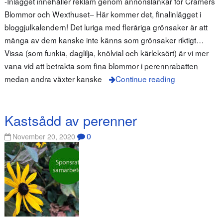
-Inlägget innehåller reklam genom annonslänkar för Cramers
Blommor och Wexthuset– Här kommer det, finalinlägget i
bloggjulkalendern! Det luriga med fleråriga grönsaker är att
många av dem kanske inte känns som grönsaker riktigt…
Vissa (som funkia, daglilja, knölvial och kärleksört) är vi mer
vana vid att betrakta som fina blommor i perennrabatten
medan andra växter kanske
Continue reading
Kastsådd av perenner
0
November 20, 2020