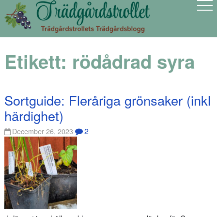
Etikett:
rödådrad syra
Sortguide: Fleråriga grönsaker (inkl
härdighet)
2
December 26, 2023