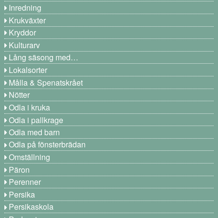
Inredning
Krukväxter
Kryddor
Kulturarv
Lång säsong med…
Lokalsorter
Målla & Spenatskrået
Nötter
Odla i kruka
Odla i pallkrage
Odla med barn
Odla på fönsterbrädan
Omställning
Päron
Perenner
Persika
Persikaskola