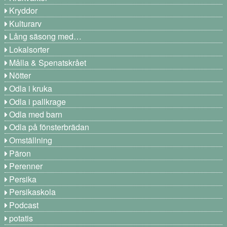
Kryddor
Kulturarv
Lång säsong med…
Lokalsorter
Målla & Spenatskrået
Nötter
Odla i kruka
Odla i pallkrage
Odla med barn
Odla på fönsterbrädan
Omställning
Päron
Perenner
Persika
Persikaskola
Podcast
potatis