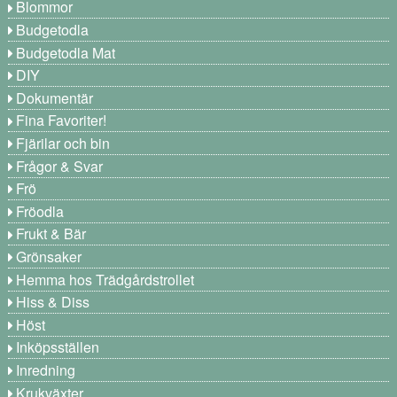
Blommor
Budgetodla
Budgetodla Mat
DIY
Dokumentär
Fina Favoriter!
Fjärilar och bin
Frågor & Svar
Frö
Fröodla
Frukt & Bär
Grönsaker
Hemma hos Trädgårdstrollet
Hiss & Diss
Höst
Inköpsställen
Inredning
Krukväxter