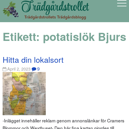
Etikett:
potatislök Bjurs
Hitta din lokalsort
9
April 2, 2023
-Inlägget innehåller reklam genom annonslänkar för Cramers
Blommor och Wexthuset- Den här fina kartan gjordes till