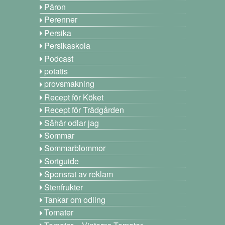
Päron
Perenner
Persika
Persikaskola
Podcast
potatis
provsmakning
Recept för Köket
Recept för Trädgården
Såhär odlar jag
Sommar
Sommarblommor
Sortguide
Sponsrat av reklam
Stenfrukter
Tankar om odling
Tomater