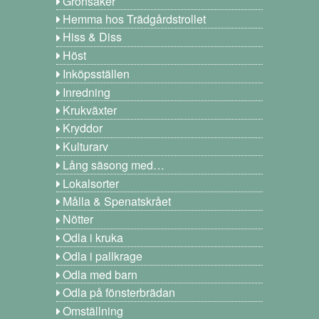
Grönsaker
Hemma hos Trädgårdstrollet
Hiss & Diss
Höst
Inköpsställen
Inredning
Krukväxter
Kryddor
Kulturarv
Lång säsong med…
Lokalsorter
Målla & Spenatskrået
Nötter
Odla i kruka
Odla i pallkrage
Odla med barn
Odla på fönsterbrädan
Omställning