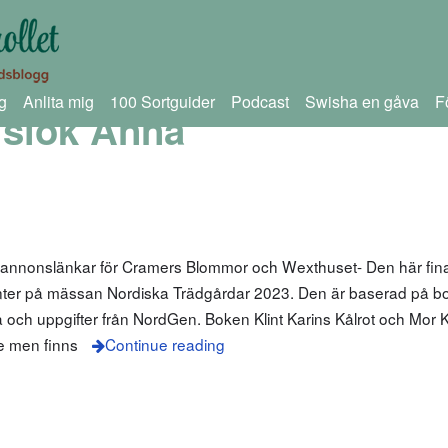
g
Anlita mig
100 Sortguider
Podcast
Swisha en gåva
F
islök Anna
m annonslänkar för Cramers Blommor och Wexthuset- Den här fin
nter på mässan Nordiska Trädgårdar 2023. Den är baserad på bo
a och uppgifter från NordGen. Boken Klint Karins Kålrot och Mor K
ge men finns
Continue reading