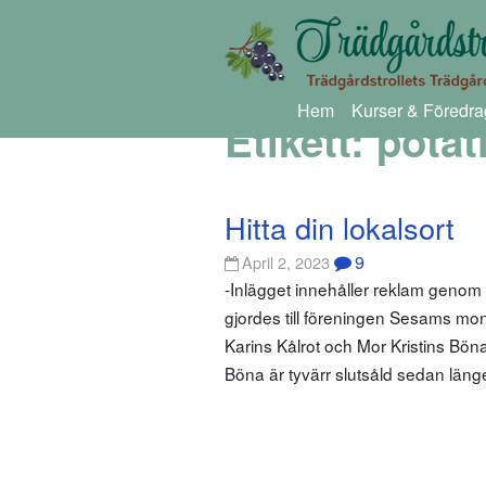
Hem
Kurser & Föredra
Etikett:
potat
Hitta din lokalsort
9
April 2, 2023
-Inlägget innehåller reklam geno
gjordes till föreningen Sesams mo
Karins Kålrot och Mor Kristins Bön
Böna är tyvärr slutsåld sedan län