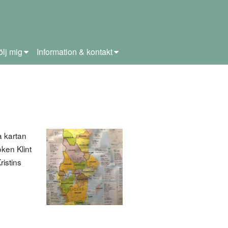
ölj mig
Information & kontakt
a kartan
ken Klint
ristins