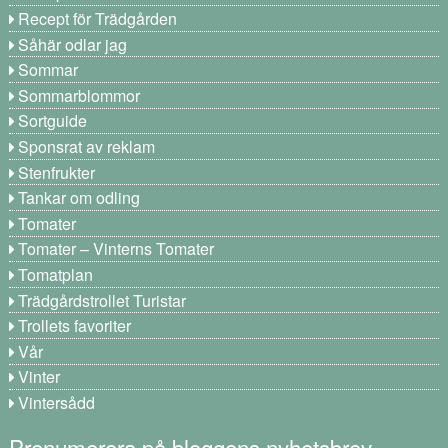
Recept för Trädgården
Såhär odlar jag
Sommar
Sommarblommor
Sortguide
Sponsrat av reklam
Stenfrukter
Tankar om odling
Tomater
Tomater – Vinterns Tomater
Tomatplan
Trädgårdstrollet Turistar
Trollets favoriter
Vår
Vinter
Vintersådd
Prenumerera på bloggens nyhetsbrev