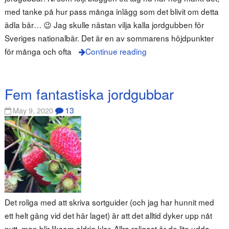
med tanke på hur pass många inlägg som det blivit om detta
ädla bär… 😉 Jag skulle nästan vilja kalla jordgubben för
Sveriges nationalbär. Det är en av sommarens höjdpunkter
för många och ofta
Continue reading
Fem fantastiska jordgubbar
13
May 9, 2020
Det roliga med att skriva sortguider (och jag har hunnit med
ett helt gäng vid det här laget) är att det alltid dyker upp nåt
nytt, man blir liksom aldrig klar. Allra roligast är de lite udda