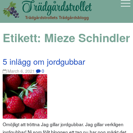
Etikett:
Mieze Schindler
5 inlägg om jordgubbar
0
March 6, 2021
Omöjligt att tröttna Jag gillar jordgubbar. Jag gillar verkligen
jordgubbar! Ni som följt bloggen ett tag nu har nog märkt det,