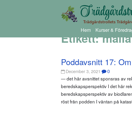
Hem
Kurser & Föredra
Etikett:
målla
Poddavsnitt 17: Om
0
December 3, 2021
— det här avsnittet sponsras av r
beredskapsperspektiv I det här rek
beredskapsperspektiv av biodlaren
röst från podden I väntan på katas