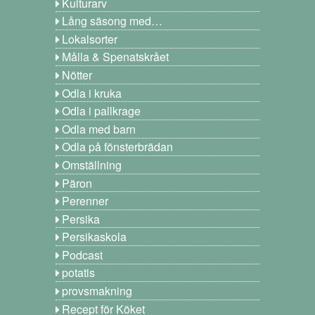
Kulturarv
Lång säsong med…
Lokalsorter
Målla & Spenatskrået
Nötter
Odla i kruka
Odla i pallkrage
Odla med barn
Odla på fönsterbrädan
Omställning
Päron
Perenner
Persika
Persikaskola
Podcast
potatis
provsmakning
Recept för Köket