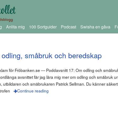
g
Anlita mig
100 Sortguider
Podcast
Swisha en gåva
F
 odling, småbruk och beredskap
eklam för Fröbanken.se — Poddavsnitt 17: Om odling och småbruk
ordlånga avsnittet får jag lära mig mer om odling och småbruk ur 
, utbildaren och småbrukaren Patrick Sellman. Du känner säkert
trofen
Continue reading