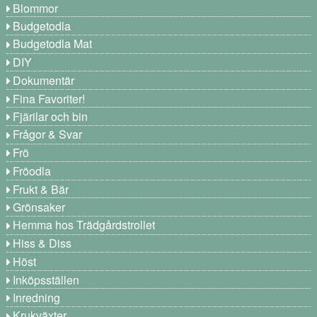
Blommor
Budgetodla
Budgetodla Mat
DIY
Dokumentär
Fina Favoriter!
Fjärilar och bin
Frågor & Svar
Frö
Fröodla
Frukt & Bär
Grönsaker
Hemma hos Trädgårdstrollet
Hiss & Diss
Höst
Inköpsställen
Inredning
Krukväxter