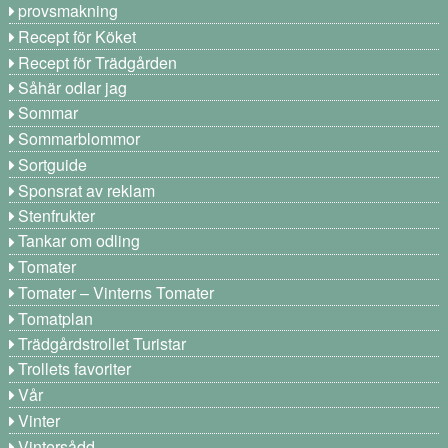
provsmakning
Recept för Köket
Recept för Trädgården
Såhär odlar jag
Sommar
Sommarblommor
Sortguide
Sponsrat av reklam
Stenfrukter
Tankar om odling
Tomater
Tomater – Vinterns Tomater
Tomatplan
Trädgårdstrollet Turistar
Trollets favoriter
Vår
Vinter
Vintersådd