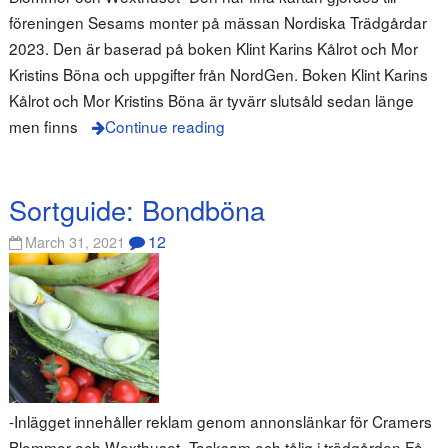
föreningen Sesams monter på mässan Nordiska Trädgårdar
2023. Den är baserad på boken Klint Karins Kålrot och Mor
Kristins Böna och uppgifter från NordGen. Boken Klint Karins
Kålrot och Mor Kristins Böna är tyvärr slutsåld sedan länge
men finns
Continue reading
Sortguide: Bondböna
12
March 31, 2021
-Inlägget innehåller reklam genom annonslänkar för Cramers
Blommor och Wexthuset- Tacksam och tålig i trädgården Få