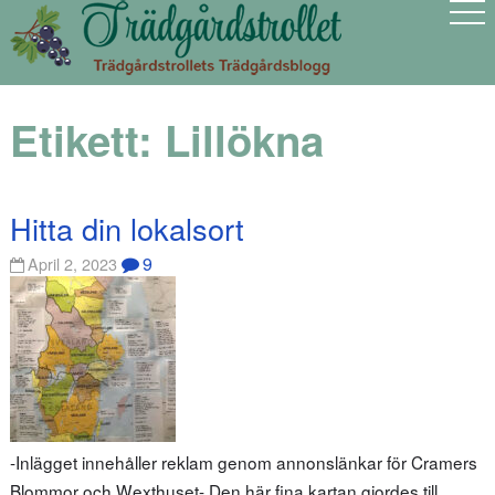
Etikett:
Lillökna
Hitta din lokalsort
9
April 2, 2023
-Inlägget innehåller reklam genom annonslänkar för Cramers
Blommor och Wexthuset- Den här fina kartan gjordes till