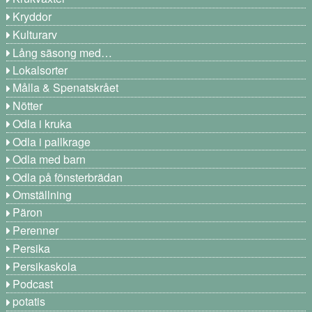
Kryddor
Kulturarv
Lång säsong med…
Lokalsorter
Målla & Spenatskrået
Nötter
Odla i kruka
Odla i pallkrage
Odla med barn
Odla på fönsterbrädan
Omställning
Päron
Perenner
Persika
Persikaskola
Podcast
potatis