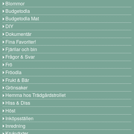
Blommor
Budgetodla
Budgetodla Mat
DIY
Dokumentär
Fina Favoriter!
Fjärilar och bin
Frågor & Svar
Frö
Fröodla
Frukt & Bär
Grönsaker
Hemma hos Trädgårdstrollet
Hiss & Diss
Höst
Inköpsställen
Inredning
Krukväxter