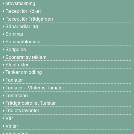
provsmakning
Recept för Köket
Recept för Trädgården
Såhär odlar jag
Sommar
Sommarblommor
Sortguide
Sponsrat av reklam
Stenfrukter
Tankar om odling
Tomater
Tomater – Vinterns Tomater
Tomatplan
Trädgårdstrollet Turistar
Trollets favoriter
Vår
Vinter
Vintersådd