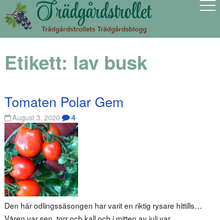
Etikett:
lav busk
Tomaten Polar Gem
4
August 3, 2020
Den här odlingssäsongen har varit en riktig rysare hittills…
Våren var sen, torr och kall och i mitten av juli var