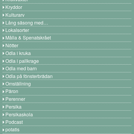
Kryddor
Kulturarv
Lång säsong med…
Lokalsorter
Målla & Spenatskrået
Nötter
Odla i kruka
Odla i pallkrage
Odla med barn
Odla på fönsterbrädan
Omställning
Päron
Perenner
Persika
Persikaskola
Podcast
potatis