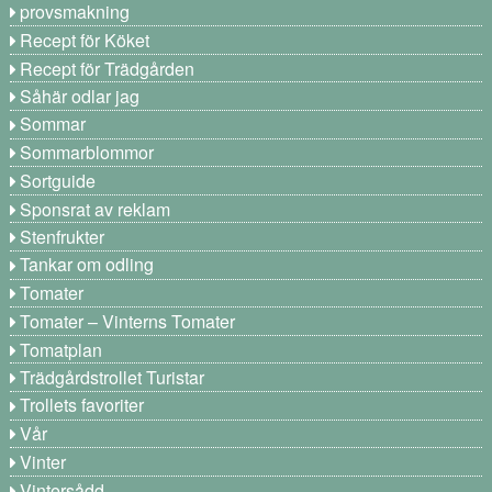
provsmakning
Recept för Köket
Recept för Trädgården
Såhär odlar jag
Sommar
Sommarblommor
Sortguide
Sponsrat av reklam
Stenfrukter
Tankar om odling
Tomater
Tomater – Vinterns Tomater
Tomatplan
Trädgårdstrollet Turistar
Trollets favoriter
Vår
Vinter
Vintersådd