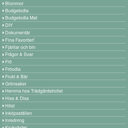
Blommor
Budgetodla
Budgetodla Mat
DIY
Dokumentär
Fina Favoriter!
Fjärilar och bin
Frågor & Svar
Frö
Fröodla
Frukt & Bär
Grönsaker
Hemma hos Trädgårdstrollet
Hiss & Diss
Höst
Inköpsställen
Inredning
Krukväxter