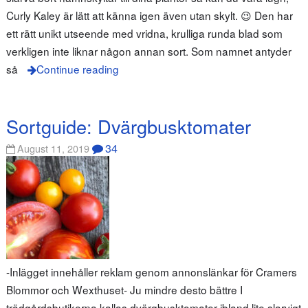
Curly Kaley är lätt att känna igen även utan skylt. 😉 Den har
ett rätt unikt utseende med vridna, krulliga runda blad som
verkligen inte liknar någon annan sort. Som namnet antyder
så
Continue reading
Sortguide: Dvärgbusktomater
34
August 11, 2019
-Inlägget innehåller reklam genom annonslänkar för Cramers
Blommor och Wexthuset- Ju mindre desto bättre I
trädgårdsbutikerna kallas dvärgbusktomater ibland lite slarvigt