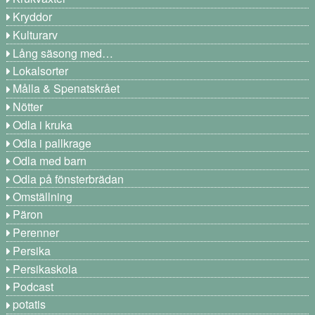
Kryddor
Kulturarv
Lång säsong med…
Lokalsorter
Målla & Spenatskrået
Nötter
Odla i kruka
Odla i pallkrage
Odla med barn
Odla på fönsterbrädan
Omställning
Päron
Perenner
Persika
Persikaskola
Podcast
potatis