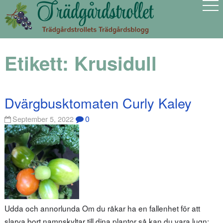
Etikett:
Krusidull
Dvärgbusktomaten Curly Kaley
0
September 5, 2022
Udda och annorlunda Om du råkar ha en fallenhet för att
slarva bort namnskyltar till dina plantor så kan du vara lugn;