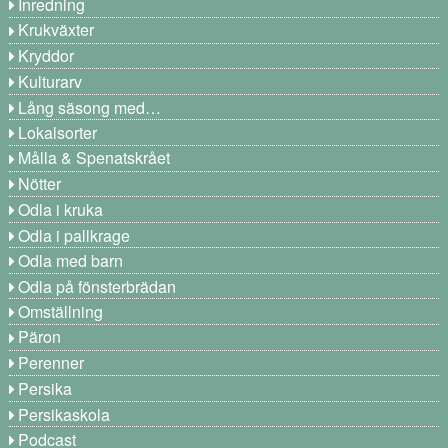
Inredning
Krukväxter
Kryddor
Kulturarv
Lång säsong med…
Lokalsorter
Målla & Spenatskrået
Nötter
Odla i kruka
Odla i pallkrage
Odla med barn
Odla på fönsterbrädan
Omställning
Päron
Perenner
Persika
Persikaskola
Podcast