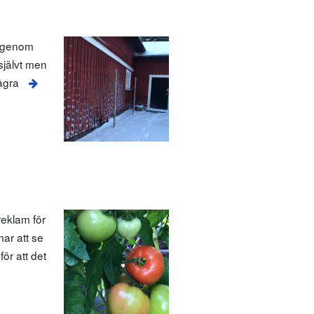
 igenom
 självt men
ågra
eklam för
ar att se
ör att det