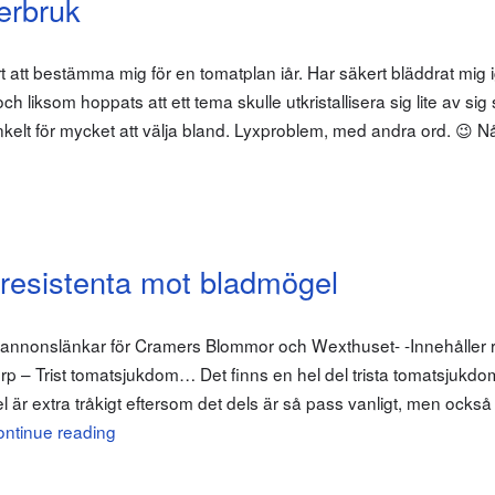
erbruk
årt att bestämma mig för en tomatplan iår. Har säkert bläddrat mig
h liksom hoppats att ett tema skulle utkristallisera sig lite av sig
nkelt för mycket att välja bland. Lyxproblem, med andra ord. 😉 N
 resistenta mot bladmögel
 annonslänkar för Cramers Blommor och Wexthuset- -Innehåller r
rp – Trist tomatsjukdom… Det finns en hel del trista tomatsjukdom
r extra tråkigt eftersom det dels är så pass vanligt, men också f
ntinue reading