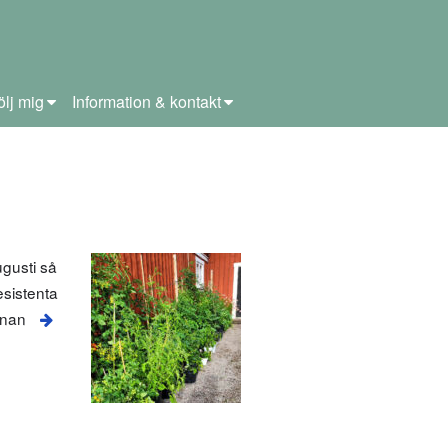
ölj mig
Information & kontakt
ugusti så
esistenta
nnan