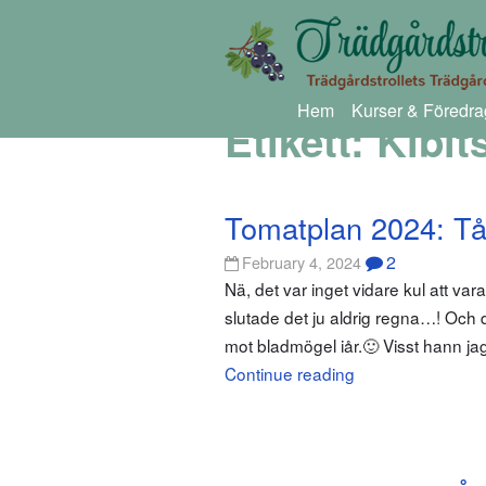
Hem
Kurser & Föredra
Etikett:
Kibit
Tomatplan 2024: Tål
2
February 4, 2024
Nä, det var inget vidare kul att var
slutade det ju aldrig regna…! Och 
mot bladmögel iår.🙂 Visst hann jag 
Continue reading