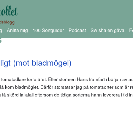
g
Anlita mig
100 Sortguider
Podcast
Swisha en gåva
F
s
igt (mot bladmögel)
a tomatodlare förra året. Efter stormen Hans framfart i början av a
då kom bladmöglet. Därför storsatsar jag på tomatsorter som är r
få skörd iallafall eftersom de tidiga sorterna hann leverera i tid i