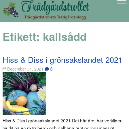
Etikett:
kallsådd
Hiss & Diss i grönsakslandet 2021
3
December 31, 2021
Hiss & Diss i grönsakslandet 2021 Det här året har verkligen
bjudit på en riktig berg- och dalbana rent odlingsmässigt.