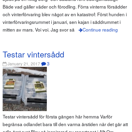
Både vad gäller väder och förodling. Förra vinterns försådder
och vinterförvaring blev något av en katastrof: Först hunden i
vinterförvaringsrummet i januari, sen kajan i såddrummet i
mitten av mars. Voi voi. Jag svor så
Continue reading
Testar vintersådd
3
January 21, 2017
Testar vintersådd för första gången här hemma Varför
begränsa odlandet bara till den varma årstiden när det går att
odla året runt Blev så inspirerad av reportaget i Allt Om