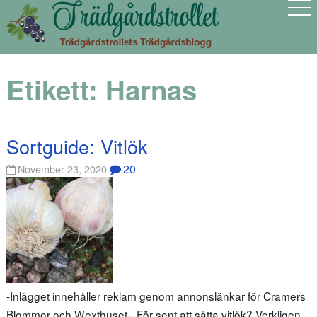
Etikett:
Harnas
Sortguide: Vitlök
20
November 23, 2020
-Inlägget innehåller reklam genom annonslänkar för Cramers
Blommor och Wexthuset– För sent att sätta vitlök? Verkligen