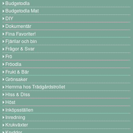
Budgetodla
Budgetodla Mat
DIY
Dokumentär
Fina Favoriter!
Fjärilar och bin
Frågor & Svar
Frö
Fröodla
Frukt & Bär
Grönsaker
Hemma hos Trädgårdstrollet
Hiss & Diss
Höst
Inköpsställen
Inredning
Krukväxter
Kryddor