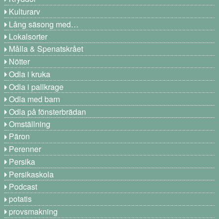
Kulturarv
Lång säsong med…
Lokalsorter
Målla & Spenatskrået
Nötter
Odla i kruka
Odla i pallkrage
Odla med barn
Odla på fönsterbrädan
Omställning
Päron
Perenner
Persika
Persikaskola
Podcast
potatis
provsmakning