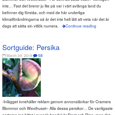
inte… Fast det breror ju lite på var i vårt avlånga land du
befinner dig förstås, och med de här underliga
klimatförändringarna så är det inte helt lätt att veta när det är
dags att sätta sin vitlök numera.
Continue reading
Sortguide: Persika
58
March 29, 2019
-Inlägget innehåller reklam genom annonslänkar för Cramers
Blommor och Wexthuset– Alla dessa persikor… De vanligaste
sorterna jag hittat i svensk handel är Frost och Riga, men det