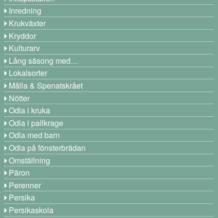
Inredning
Krukväxter
Kryddor
Kulturarv
Lång säsong med…
Lokalsorter
Målla & Spenatskrået
Nötter
Odla i kruka
Odla i pallkrage
Odla med barn
Odla på fönsterbrädan
Omställning
Päron
Perenner
Persika
Persikaskola