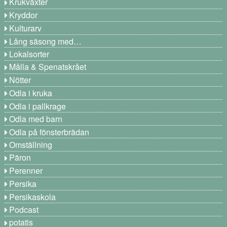
Krukväxter
Kryddor
Kulturarv
Lång säsong med…
Lokalsorter
Målla & Spenatskrået
Nötter
Odla i kruka
Odla i pallkrage
Odla med barn
Odla på fönsterbrädan
Omställning
Päron
Perenner
Persika
Persikaskola
Podcast
potatis