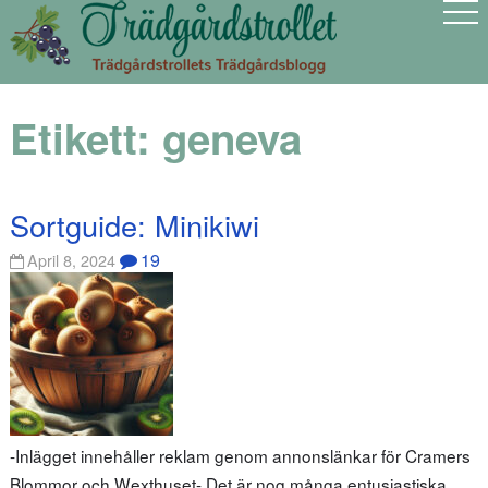
Etikett:
geneva
Sortguide: Minikiwi
19
April 8, 2024
-Inlägget innehåller reklam genom annonslänkar för Cramers
Blommor och Wexthuset- Det är nog många entusiastiska