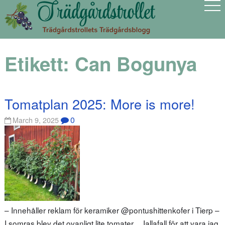
Etikett:
Can Bogunya
Tomatplan 2025: More is more!
0
March 9, 2025
– Innehåller reklam för keramiker @pontushittenkofer i Tierp –
I somras blev det ovanligt lite tomater… Iallafall för att vara jag.