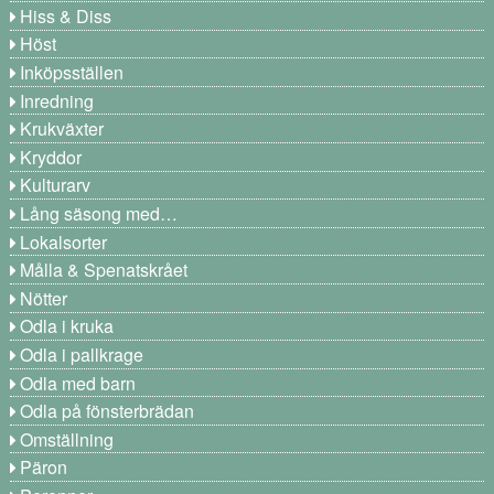
Hiss & Diss
Höst
Inköpsställen
Inredning
Krukväxter
Kryddor
Kulturarv
Lång säsong med…
Lokalsorter
Målla & Spenatskrået
Nötter
Odla i kruka
Odla i pallkrage
Odla med barn
Odla på fönsterbrädan
Omställning
Päron