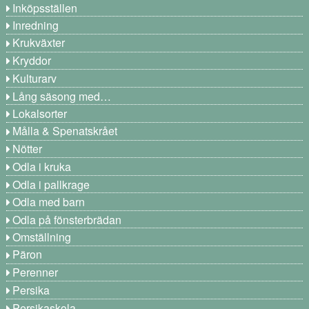
Inköpsställen
Inredning
Krukväxter
Kryddor
Kulturarv
Lång säsong med…
Lokalsorter
Målla & Spenatskrået
Nötter
Odla i kruka
Odla i pallkrage
Odla med barn
Odla på fönsterbrädan
Omställning
Päron
Perenner
Persika
Persikaskola