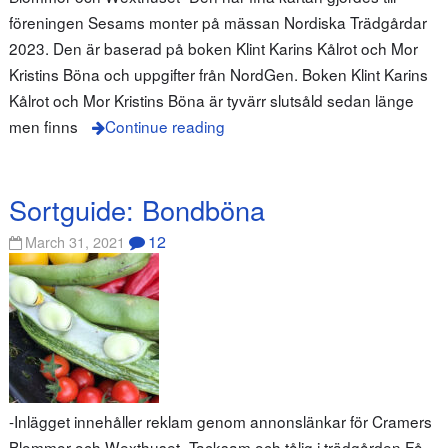
föreningen Sesams monter på mässan Nordiska Trädgårdar
2023. Den är baserad på boken Klint Karins Kålrot och Mor
Kristins Böna och uppgifter från NordGen. Boken Klint Karins
Kålrot och Mor Kristins Böna är tyvärr slutsåld sedan länge
men finns
Continue reading
Sortguide: Bondböna
12
March 31, 2021
-Inlägget innehåller reklam genom annonslänkar för Cramers
Blommor och Wexthuset- Tacksam och tålig i trädgården Få