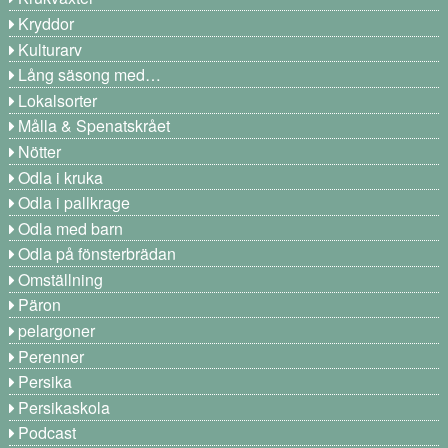
Kryddor
Kulturarv
Lång säsong med…
Lokalsorter
Målla & Spenatskrået
Nötter
Odla i kruka
Odla i pallkrage
Odla med barn
Odla på fönsterbrädan
Omställning
Päron
pelargoner
Perenner
Persika
Persikaskola
Podcast