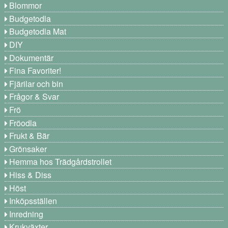
Blommor
Budgetodla
Budgetodla Mat
DIY
Dokumentär
Fina Favoriter!
Fjärilar och bin
Frågor & Svar
Frö
Fröodla
Frukt & Bär
Grönsaker
Hemma hos Trädgårdstrollet
Hiss & Diss
Höst
Inköpsställen
Inredning
Krukväxter