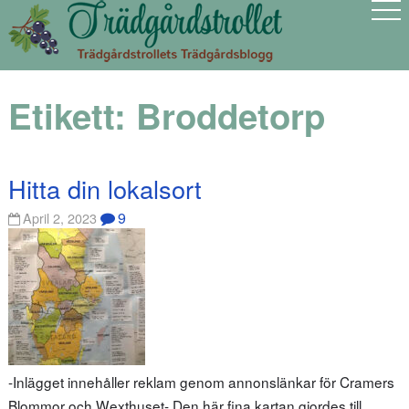
Etikett:
Broddetorp
Hitta din lokalsort
9
April 2, 2023
-Inlägget innehåller reklam genom annonslänkar för Cramers
Blommor och Wexthuset- Den här fina kartan gjordes till