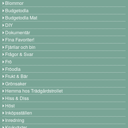
Blommor
Budgetodla
Budgetodla Mat
DIY
Dokumentär
Fina Favoriter!
Fjärilar och bin
Frågor & Svar
Frö
Fröodla
Frukt & Bär
Grönsaker
Hemma hos Trädgårdstrollet
Hiss & Diss
Höst
Inköpsställen
Inredning
Krukväxter