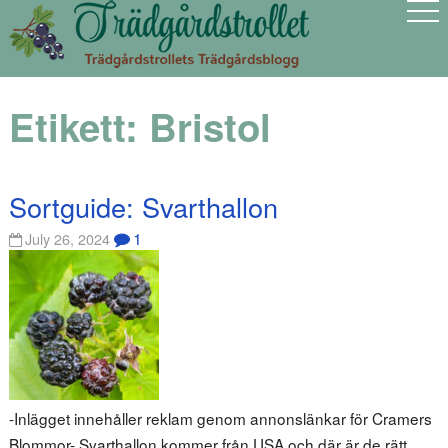
Etikett:
Bristol
Sortguide: Svarthallon
1
July 26, 2024
-Inlägget innehåller reklam genom annonslänkar för Cramers
Blommor- Svarthallon kommer från USA och där är de rätt