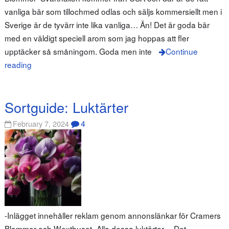
vanliga bär som tillochmed odlas och säljs kommersiellt men i
Sverige är de tyvärr inte lika vanliga… Än! Det är goda bär
med en väldigt speciell arom som jag hoppas att fler
upptäcker så småningom. Goda men inte
Continue
reading
Sortguide: Luktärter
4
February 7, 2024
-Inlägget innehåller reklam genom annonslänkar för Cramers
Blommor och Wexthuset- Alla dessa luktärter… Det