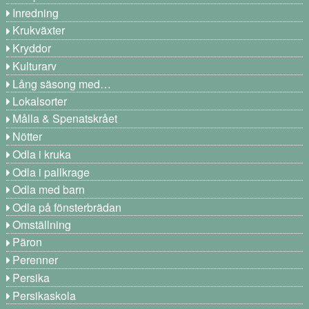
Inredning
Krukväxter
Kryddor
Kulturarv
Lång säsong med…
Lokalsorter
Målla & Spenatskrået
Nötter
Odla i kruka
Odla i pallkrage
Odla med barn
Odla på fönsterbrädan
Omställning
Päron
Perenner
Persika
Persikaskola