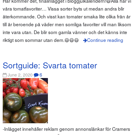
Här kommer det, finalinlägget i bloggjulkalendern!😃Alla har vi
våra tomatfavoriter… Vissa sorter byts ut medan andra blir
återkommande. Och visst kan tomater smaka lite olika från år
till år beroende på väder men somliga favoriter vill man liksom
inte vara utan. De blir som gamla vänner och det känns inte
riktigt som sommar utan dem.😃😃😃
Continue reading
Sortguide: Svarta tomater
6
June 2, 2020
-Inlägget innehåller reklam genom annonslänkar för Cramers