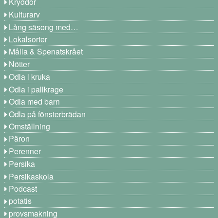
Kryddor
Kulturarv
Lång säsong med…
Lokalsorter
Målla & Spenatskrået
Nötter
Odla i kruka
Odla i pallkrage
Odla med barn
Odla på fönsterbrädan
Omställning
Päron
Perenner
Persika
Persikaskola
Podcast
potatis
provsmakning