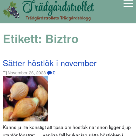
Etikett:
Biztro
Sätter höstlök i november
0
November 26, 2023
Känns ju lite konstigt att tipsa om höstlök när snön ligger djup
utanför fönstret… I vanliga fall brukar jag sätta höstlöken i