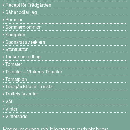
Recept för Trädgården
Såhär odlar jag
Sommar
Sommarblommor
Sortguide
Sponsrat av reklam
Stenfrukter
Tankar om odling
Tomater
Tomater – Vinterns Tomater
Tomatplan
Trädgårdstrollet Turistar
Trollets favoriter
Vår
Vinter
Vintersådd
Prenumerera på bloggens nyhetsbrev