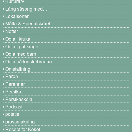
Kulturarv
Lång säsong med…
Lokalsorter
Målla & Spenatskrået
Nötter
Odla i kruka
Odla i pallkrage
Odla med barn
Odla på fönsterbrädan
Omställning
Päron
Perenner
Persika
Persikaskola
Podcast
potatis
provsmakning
Recept för Köket