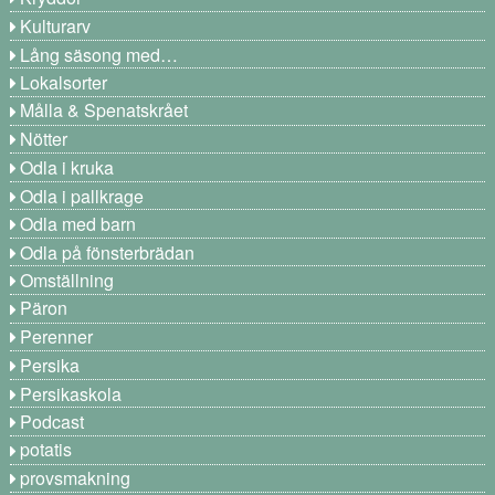
Kulturarv
Lång säsong med…
Lokalsorter
Målla & Spenatskrået
Nötter
Odla i kruka
Odla i pallkrage
Odla med barn
Odla på fönsterbrädan
Omställning
Päron
Perenner
Persika
Persikaskola
Podcast
potatis
provsmakning