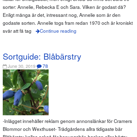
sorter: Annelie, Rebecka E och Sara. Vilken är godast då?
Enligt många är det, intressant nog, Annelie som är den
godaste sorten. Annelie togs fram redan 1970 och är kroniskt
svår att få tag
Continue reading
Sortguide: Blåbärstry
78
June 30, 2019
-Inlägget innehåller reklam genom annonslänkar för Cramers
Blommor och Wexthuset- Trädgårdens allra tidigaste bär
Blåbärstry kallas också för honungsbär, haskap eller bärtry