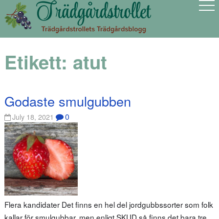
Etikett:
atut
Godaste smulgubben
0
July 18, 2021
Flera kandidater Det finns en hel del jordgubbssorter som folk
kallar för smulgubbar, men enligt SKUD så finns det bara tre