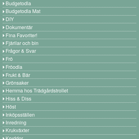
Budgetodla
Budgetodla Mat
DIY
Dokumentär
Fina Favoriter!
Fjärilar och bin
Frågor & Svar
Frö
Fröodla
Frukt & Bär
Grönsaker
Hemma hos Trädgårdstrollet
Hiss & Diss
Höst
Inköpsställen
Inredning
Krukväxter
Kryddor