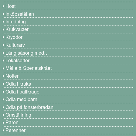
Höst
Inköpsställen
Inredning
Krukväxter
Kryddor
Kulturarv
Lång säsong med…
Lokalsorter
Målla & Spenatskrået
Nötter
Odla i kruka
Odla i pallkrage
Odla med barn
Odla på fönsterbrädan
Omställning
Päron
Perenner