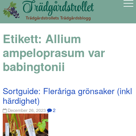
Etikett:
Allium
ampeloprasum var
babingtonii
Sortguide: Fleråriga grönsaker (inkl
härdighet)
2
December 26, 2023