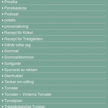
Persika
Persikaskola
Podcast
potatis
provsmakning
Recept för Köket
Recept för Trädgården
Såhär odlar jag
Sommar
Sommarblommor
Sortguide
Sponsrat av reklam
Stenfrukter
Tankar om odling
Tomater
Tomater – Vinterns Tomater
Tomatplan
Trädgårdstrollet Turistar