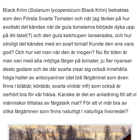
Black Krim (
Solanum lycopersicum
Black Krim) betraktas
som den Första Svarta Tomaten och när jag tänker på hur
exotiskt det kändes när de gula tomaterna började dyka upp
på 90-talet(?) och den gula ketchupen lanserades, och hur
otroligt det kändes med en svart tomat! Kunde den ens vara
god? Och hur vet man när den är mogen? Nu för tiden är
man van med alla möjliga färger på tomater, ju fler nyanser
desto godare och de där svarta visar sig också innehålla
höga halter av antocyaniner (det blå färgämnet som även
finns i blåbär, körsbär, svarta vinbär mfl) som också är
oerhört bra för vår hälsa. Kanske är det en anledning till att vi
människor tilltalas av färgstark mat? För att vi mår bra av
olika färgämnen som finns naturligt i naturliga livsmedel?