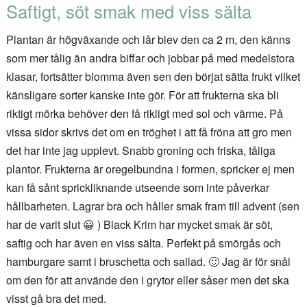
Saftigt, söt smak med viss sälta
Plantan är högväxande och iår blev den ca 2 m, den känns
som mer tålig än andra biffar och jobbar på med medelstora
klasar, fortsätter blomma även sen den börjat sätta frukt vilket
känsligare sorter kanske inte gör. För att frukterna ska bli
riktigt mörka behöver den få rikligt med sol och värme. På
vissa sidor skrivs det om en tröghet i att få fröna att gro men
det har inte jag upplevt. Snabb groning och friska, tåliga
plantor. Frukterna är oregelbundna i formen, spricker ej men
kan få sånt sprickliknande utseende som inte påverkar
hållbarheten. Lagrar bra och håller smak fram till advent (sen
har de varit slut 😀 ) Black Krim har mycket smak är söt,
saftig och har även en viss sälta. Perfekt på smörgås och
hamburgare samt i bruschetta och sallad. 🙂 Jag är för snål
om den för att använde den i grytor eller såser men det ska
visst gå bra det med.