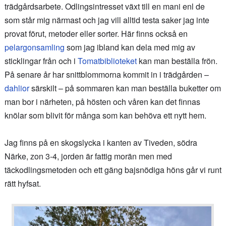
trädgårdsarbete. Odlingsintresset växt till en mani enl de
som står mig närmast och jag vill alltid testa saker jag inte
provat förut, metoder eller sorter. Här finns också en
pelargonsamling
som jag ibland kan dela med mig av
sticklingar från och i
Tomatbiblioteket
kan man beställa frön.
På senare år har snittblommorna kommit in i trädgården –
dahlior
särskilt – på sommaren kan man beställa buketter om
man bor i närheten, på hösten och våren kan det finnas
knölar som blivit för många som kan behöva ett nytt hem.
Jag finns på en skogslycka i kanten av Tiveden, södra
Närke, zon 3-4, jorden är fattig morän men med
täckodlingsmetoden och ett gäng bajsnödiga höns går vi runt
rätt hyfsat.