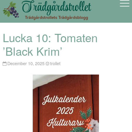
Lucka 10: Tomaten
’Black Krim’
December 10, 2025
trollet