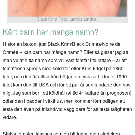
Black Krim Foto: Lindha Lindvall
Kärt barn har många namn?
Historien bakom just Black Krim/Black Crimea/Noire de
Crimée – kärt barn har många namn? Eller så gissar jag att
man velat hitta namn som vi i väst förstår lite lättare – är att
tomatfröna spreds med soldater efter Krim-kriget på 1850-
talet, och den är alltså från början en rysk sort. Under 1990-
talet kom den till USA och för ett par år sen landade den hos
mig. Jag som bor i ett köldhål (alltid 4º kallare än prognosen)
odlar den i bäddar i växthus, men kommer förmodligen att
testa den även på friland/vid vägg bara för att testa tåligheten
vidare.
Själva tomaten klassas som en bifftomat men storleken