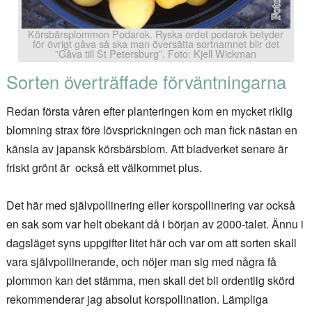
Körsbärsplommon Podarok. Ryska ordet podarok betyder
för övrigt gåva så ska man översätta sortnamnet blir det
”Gåva till St Petersburg”. Foto: Kjell Wickman
Sorten överträffade förväntningarna
Redan första våren efter planteringen kom en mycket riklig
blomning strax före lövsprickningen och man fick nästan en
känsla av japansk körsbärsblom. Att bladverket senare är
friskt grönt är också ett välkommet plus.
Det här med självpollinering eller korspollinering var också
en sak som var helt obekant då i början av 2000-talet. Ännu i
dagsläget syns uppgifter litet här och var om att sorten skall
vara självpollinerande, och nöjer man sig med några få
plommon kan det stämma, men skall det bli ordentlig skörd
rekommenderar jag absolut korspollination. Lämpliga