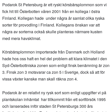
Podarok St Petersburg är ett ryskt körsbärsplommon som vi
fick hit till Österbotten våren 2001 från en kollega i östra
Finland. Kollegan hade under några år samlat olika ryska
sorter för provodling i Finland. Kollegans önskan var att
några av sorterna också skulle planteras närmare kusten
med mera havsklimat.
Körsbärsplommon importerade från Danmark och Holland
hade hos oss haft en hel del problem att klara klimatet i den
Syd-Österbottniska zonen som enligt finsk benämning är zon
3. Finsk zon 3 motsvarar ca zon 5 i Sverige, dock så att för
vissa växter kanske man skall räkna zon 4.
Podarok är en relativt ny rysk sort som enligt uppgifter vi på
plantskolan inhämtat har tillkommit från ett sortförsök 1995
och lanserades inför staden St Petersburgs 300 års