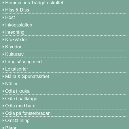
Hemma hos Trädgårdstrollet
Hiss & Diss
Höst
Inköpsställen
Inredning
Krukväxter
Kryddor
Kulturarv
Lång säsong med…
Lokalsorter
Målla & Spenatskrået
Nötter
Odla i kruka
Odla i pallkrage
Odla med barn
Odla på fönsterbrädan
Omställning
Päron