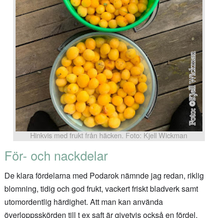
Hinkvis med frukt från häcken. Foto: Kjell Wickman
För- och nackdelar
De klara fördelarna med Podarok nämnde jag redan, riklig
blomning, tidig och god frukt, vackert friskt bladverk samt
utomordentlig härdighet. Att man kan använda
överloppsskörden till t ex saft är givetvis också en fördel.