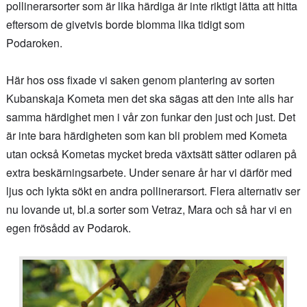
pollinerarsorter som är lika härdiga är inte riktigt lätta att hitta
eftersom de givetvis borde blomma lika tidigt som
Podaroken.
Här hos oss fixade vi saken genom plantering av sorten
Kubanskaja Kometa men det ska sägas att den inte alls har
samma härdighet men i vår zon funkar den just och just. Det
är inte bara härdigheten som kan bli problem med Kometa
utan också Kometas mycket breda växtsätt sätter odlaren på
extra beskärningsarbete. Under senare år har vi därför med
ljus och lykta sökt en andra pollinerarsort. Flera alternativ ser
nu lovande ut, bl.a sorter som Vetraz, Mara och så har vi en
egen frösådd av Podarok.