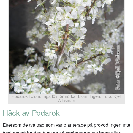
Podarok i blom. Inga löv förmörkar blomningen. Foto: Kjell
Wickman
Häck av Podarok
Eftersom de två träd som var planterade på provodlingen inte
beskars på höjden blev de så småningom rätt höga eller